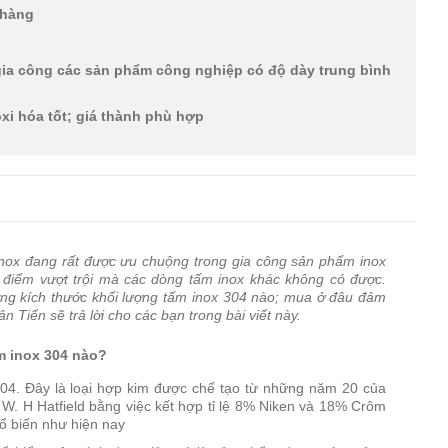
h hàng
gia công các sản phẩm công nghiệp có độ dày trung bình
xi hóa tốt; giá thành phù hợp
inox đang rất được ưu chuộng trong gia công sản phẩm inox
u điểm vượt trội mà các dòng tấm inox khác không có được.
ững kích thước khối lượng tấm inox 304 nào; mua ở đâu đảm
 Tiến sẽ trả lời cho các bạn trong bài viết này.
m inox 304 nào?
304. Đây là loại hợp kim được chế tạo từ những năm 20 của
 W. H Hatfield bằng việc kết hợp tỉ lệ 8% Niken và 18% Crôm
ổ biến như hiện nay