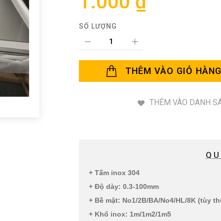
1.000 ₫
SỐ LƯỢNG
THÊM VÀO GIỎ HÀN
THÊM VÀO DANH SÁ
QU
+ Tấm inox 304
+ Độ dày: 0.3-100mm
+ Bề mặt: No1/2B/BA/No4/HL/8K (tùy t
+ Khổ inox: 1m/1m2/1m5