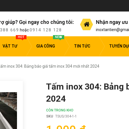
rợ giúp? Gọi ngay cho chúng tôi:
Nhận ngay ưu 
 388 669
0914 128 128
inoxtantien@gmai
hoặc
HOT
NEW
VẬT TƯ
GIA CÔNG
TIN TỨC
TUYỂN D
ấm inox 304: Bảng báo giá tấm inox 304 mới nhất 2024
Tấm inox 304: Bảng b
2024
CÒN TRONG KHO
SKU
TSUS/304-1-1