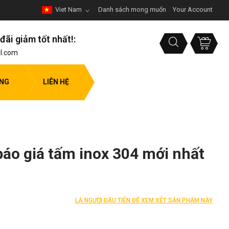
Viet Nam
Danh sách mong muốn
Your Account
đãi giảm tốt nhất!:
l.com
ỤNG
LIÊN HỆ
áo giá tấm inox 304 mới nhất
LÀ NGƯỜI ĐẦU TIÊN ĐỂ XEM XÉT SẢN PHẨM NÀY