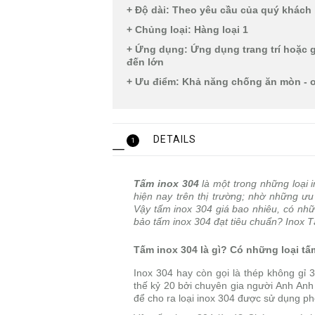
+ Độ dài: Theo yêu cầu của quý khác
+ Chủng loại: Hàng loại 1
+ Ứng dụng: Ứng dụng trang trí hoặc 
đến lớn
+ Ưu điểm: Khả năng chống ăn mòn - o
DETAILS
1
Tấm inox 304
là một trong những loại 
hiện nay trên thị trường; nhờ những ư
Vậy tấm inox 304 giá bao nhiêu, có nh
bảo tấm inox 304 đạt tiêu chuẩn? Inox Tân
Tấm inox 304 là gì? Có những loại tấ
Inox 304 hay còn gọi là thép không gỉ 
thế kỷ 20 bởi chuyên gia người Anh Anh
để cho ra loại inox 304 được sử dụng ph