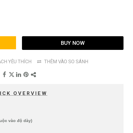
G
BUY NOW
CH YÊU THÍCH
THÊM VÀO SO SÁNH
ICK OVERVIEW
huộc vào độ dày)