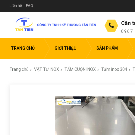
Liên hệ
FAQ
Cần t
0967
TRANG CHỦ
GIỚI THIỆU
SẢN PHẨM
Trang chủ
VẬT TƯ INOX
TẤM CUỘN INOX
Tấm inox 304
T
Chuyển
đến
phần
đầu
của
thư
viện
hình
ảnh