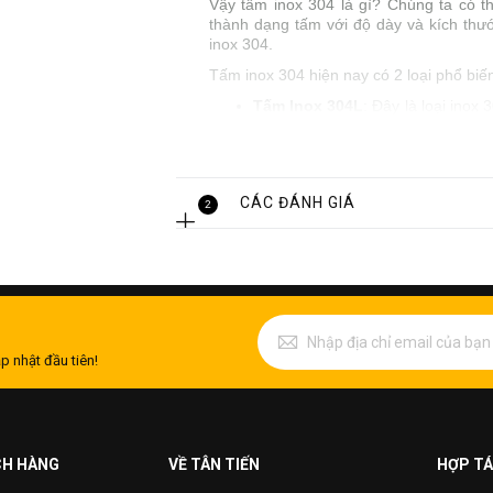
Vậy tấm inox 304 là gì? Chúng ta có 
thành dạng tấm với độ dày và kích thướ
inox 304.
Tấm inox 304 hiện nay có 2 loại phổ biế
Tấm Inox 304L
: Đây là loại ino
trong các ứng dụng có yêu cầu hà
304 được sử dụng phổ biến nhất h
Tấm Inox 304H
: Trái với inox 3
304 này chỉ được sử dụng khi có y
CÁC ĐÁNH GIÁ
2
Ưu điểm của tấm inox 304 trong sản 
Tấm inox 304 là sản phẩm được tạo ra t
304 đang sở hữu:
Chống ăn mòn
p nhật đầu tiên!
Inox 304 có thể sử dụng được trong mọi
nước với khoảng khoảng 200 mg / L C
khoảng 150 mg / L ở 60 ° C.
CH HÀNG
VỀ TÂN TIẾN
HỢP TÁ
Chống oxy hóa