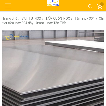
Trang chủ
VẬT TƯ INOX
TẤM CUỘN INOX
Tấm inox 304
Chi
tiết tấm inox 304 dày 10mm - Inox Tân Tiến
Chuyển
đến
phần
đầu
của
thư
viện
hình
ảnh