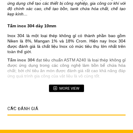
ứng dụng chế tạo các thiết bị công nghiệp, gia công cơ khí với
độ chính xác cao, chế tạo bồn, tank chứa hóa chất, chế tạo
kẹp kính…
Tấm inox 304 dày 10mm
Inox 304 là một loại thép không gỉ có thành phần bao gồm
Niken là 8%, Mangan 1% và 18% Crom. Hiện nay Inox 304
được đánh giá là chất liệu Inox có mức tiêu thụ lớn nhất trên
toàn thế giới.
Tấm inox 304
đạt tiêu chuẩn ASTM A240 là loại thép không gỉ
được ứng dụng trong các công nghệ làm bồn bể chứa hóa
chất; bởi chỉ tiêu ăn mòn được đánh giá rất cao khả năng đáp
ứng quá trình gia công của vật liệu là vô cùng tốt.
Thông tin chi tiết tấm inox 304 dày 10mm
MORE VIEW
Tên sản phẩm: Tấm inox 304
Mác thép: Inox 304
CÁC ĐÁNH GIÁ
Hàng: Công nghiệp
Độ dày: 10mm
Khổ rộng: 1500mm