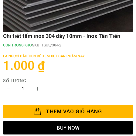
Chuyển
Chi tiết tấm inox 304 dày 10mm - Inox Tân Tiến
đến
phần
CÒN TRONG KHO
SKU
TSUS/304-2
đầu
của
LÀ NGƯỜI ĐẦU TIÊN ĐỂ XEM XÉT SẢN PHẨM NÀY
thư
1.000 ₫
viện
hình
ảnh
SỐ LƯỢNG
THÊM VÀO GIỎ HÀNG
BUY NOW