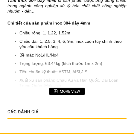
Tấm inox 304 dày 4mm
là sản phẩm được ứng dụng nhiều
trong ngành công nghiệp xử lý hóa chất chất công nghiệp
nhuộm - dệt…
Chi tiết của sản phẩm inox 304 dày 4mm
Chiều rộng: 1, 1.22, 1.52m
Chiều dài: 1, 2.5, 3, 4, 6, 9m, inox cuộn tùy chỉnh theo
yêu cầu khách hàng
Bề mặt: No1/HL/No4
Trọng lượng: 63.44kg (kích thước 1m x 2m)
Tiêu chuẩn kỹ thuật: ASTM, AISI,JIS
Xuất xứ sản phẩm: Châu Âu và Hàn Quốc, Đài Loan,
Trung Quốc, Malaysia,…
MORE VIEW
Ngoài những kích thước tiêu chuẩn trên thì công ty
chúng tôi có nhận thi công cắt kích thước theo từng yêu
cầu của khách hàng
CÁC ĐÁNH GIÁ