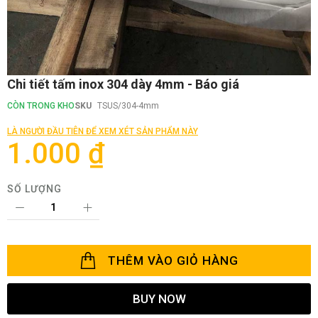
Chuyển
Chi tiết tấm inox 304 dày 4mm - Báo giá
đến
phần
CÒN TRONG KHO
SKU
TSUS/304-4mm
đầu
của
LÀ NGƯỜI ĐẦU TIÊN ĐỂ XEM XÉT SẢN PHẨM NÀY
thư
1.000 ₫
viện
hình
ảnh
SỐ LƯỢNG
THÊM VÀO GIỎ HÀNG
BUY NOW