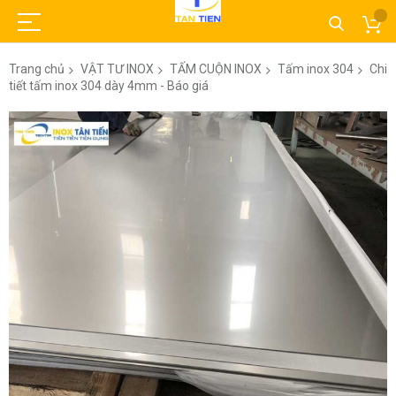
Trang chủ
VẬT TƯ INOX
TẤM CUỘN INOX
Tấm inox 304
Chi
tiết tấm inox 304 dày 4mm - Báo giá
Chuyển
đến
phần
đầu
của
thư
viện
hình
ảnh