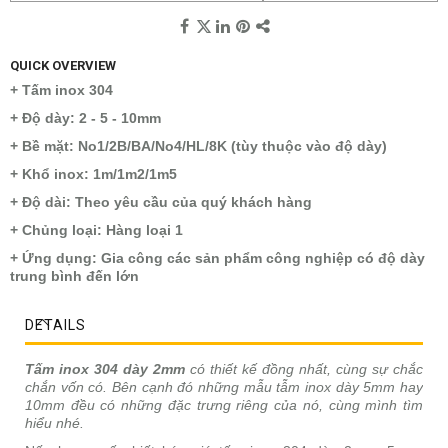
QUICK OVERVIEW
+ Tấm inox 304
+ Độ dày: 2 - 5 - 10mm
+ Bề mặt: No1/2B/BA/No4/HL/8K (tùy thuộc vào độ dày)
+ Khổ inox: 1m/1m2/1m5
+ Độ dài: Theo yêu cầu của quý khách hàng
+ Chủng loại: Hàng loại 1
+ Ứng dụng: Gia công các sản phẩm công nghiệp có độ dày
trung bình đến lớn
DETAILS
Tấm inox 304 dày 2mm
có thiết kế đồng nhất, cùng sự chắc
chắn vốn có. Bên cạnh đó những mẫu tẫm inox dày 5mm hay
10mm đều có những đặc trưng riêng của nó, cùng mình tìm
hiểu nhé.