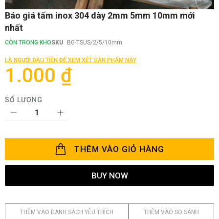
Chuyển
Báo giá tấm inox 304 dày 2mm 5mm 10mm mới
đến
nhất
phần
đầu
CÒN TRONG KHO
SKU
BG-TSUS/2/5/10mm
của
thư
LÀ NGƯỜI ĐẦU TIÊN ĐỂ XEM XÉT SẢN PHẨM NÀY
viện
1.000 ₫
hình
ảnh
SỐ LƯỢNG
THÊM VÀO GIỎ HÀNG
BUY NOW
THÊM VÀO DANH SÁCH YÊU THÍCH
THÊM VÀO SO SÁNH