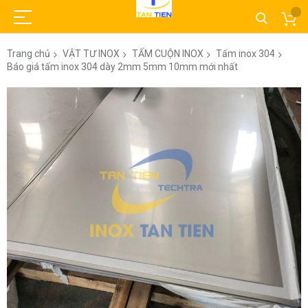
Trang chủ
VẬT TƯ INOX
TẤM CUỘN INOX
Tấm inox 304
Báo giá tấm inox 304 dày 2mm 5mm 10mm mới nhất
Chuyển
đến
phần
đầu
của
thư
viện
hình
ảnh