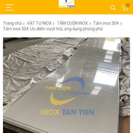
Trang chủ
VẬT TƯ INOX
TẤM CUỘN INOX
Tấm inox 304
Tấm inox 304: Ưu điểm vượt trội, ứng dụng phong phú
Chuyển
đến
phần
đầu
của
thư
viện
hình
ảnh