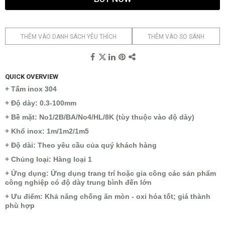
THÊM VÀO DANH SÁCH YÊU THÍCH
THÊM VÀO SO SÁNH
QUICK OVERVIEW
+ Tấm inox 304
+ Độ dày: 0.3-100mm
+ Bề mặt: No1/2B/BA/No4/HL/8K (tùy thuộc vào độ dày)
+ Khổ inox: 1m/1m2/1m5
+ Độ dài: Theo yêu cầu của quý khách hàng
+ Chủng loại: Hàng loại 1
+ Ứng dụng: Ứng dụng trang trí hoặc gia công các sản phẩm
công nghiệp có độ dày trung bình đến lớn
+ Ưu điểm: Khả năng chống ăn mòn - oxi hóa tốt; giá thành
phù hợp