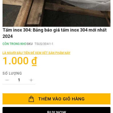
Chuyển
Tấm inox 304: Bảng báo giá tấm inox 304 mới nhất
đến
2024
phần
đầu
CÒN TRONG KHO
SKU
TSUS/304-1-1
của
thư
LÀ NGƯỜI ĐẦU TIÊN ĐỂ XEM XÉT SẢN PHẨM NÀY
viện
1.000 ₫
hình
ảnh
SỐ LƯỢNG
THÊM VÀO GIỎ HÀNG
BUY NOW