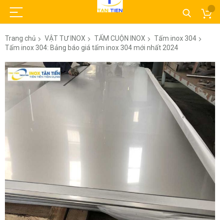
Trang chủ
VẬT TƯ INOX
TẤM CUỘN INOX
Tấm inox 304
Tấm inox 304: Bảng báo giá tấm inox 304 mới nhất 2024
Chuyển
đến
phần
đầu
của
thư
viện
hình
ảnh