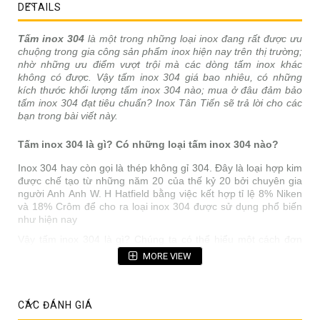
DETAILS
Tấm inox 304
là một trong những loại inox đang rất được ưu
chuộng trong gia công sản phẩm inox hiện nay trên thị trường;
nhờ những ưu điểm vượt trội mà các dòng tấm inox khác
không có được. Vậy tấm inox 304 giá bao nhiêu, có những
kích thước khối lượng tấm inox 304 nào; mua ở đâu đảm bảo
tấm inox 304 đạt tiêu chuẩn? Inox Tân Tiến sẽ trả lời cho các
bạn trong bài viết này.
Tấm inox 304 là gì? Có những loại tấm inox 304 nào?
Inox 304 hay còn gọi là thép không gỉ 304. Đây là loại hợp kim
được chế tạo từ những năm 20 của thế kỷ 20 bởi chuyên gia
người Anh Anh W. H Hatfield bằng việc kết hợp tỉ lệ 8% Niken
và 18% Crôm để cho ra loại inox 304 được sử dụng phổ biến
như hiện nay
Vậy tấm inox 304 là gì? Chúng ta có thể hiểu một cách đơn
giản nó là sản phẩm được cán mỏng thành dạng tấm với độ
MORE VIEW
dày và kích thước khác nhau từ inox 304 và được gọi trong
sản xuất là tấm inox 304.
Tấm inox 304 hiện nay có 2 loại phổ biến:
CÁC ĐÁNH GIÁ
Tấm Inox 304L
: Đây là loại inox 304 có hàm lượng