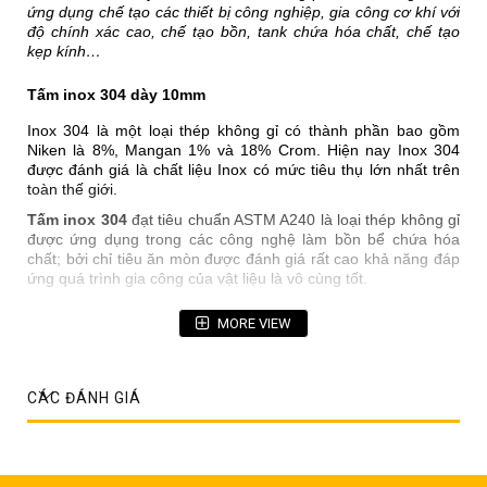
ứng dụng chế tạo các thiết bị công nghiệp, gia công cơ khí với
độ chính xác cao, chế tạo bồn, tank chứa hóa chất, chế tạo
kẹp kính…
Tấm inox 304 dày 10mm
Inox 304 là một loại thép không gỉ có thành phần bao gồm
Niken là 8%, Mangan 1% và 18% Crom. Hiện nay Inox 304
được đánh giá là chất liệu Inox có mức tiêu thụ lớn nhất trên
toàn thế giới.
Tấm inox 304
đạt tiêu chuẩn ASTM A240 là loại thép không gỉ
được ứng dụng trong các công nghệ làm bồn bể chứa hóa
chất; bởi chỉ tiêu ăn mòn được đánh giá rất cao khả năng đáp
ứng quá trình gia công của vật liệu là vô cùng tốt.
Thông tin chi tiết tấm inox 304 dày 10mm
MORE VIEW
Tên sản phẩm: Tấm inox 304
Mác thép: Inox 304
CÁC ĐÁNH GIÁ
Hàng: Công nghiệp
Độ dày: 10mm
Khổ rộng: 1500mm