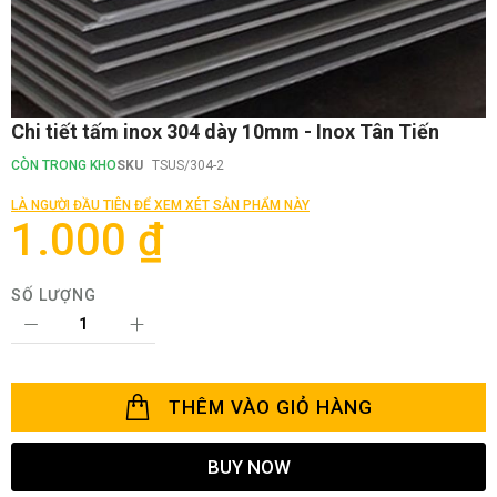
Chuyển
Chi tiết tấm inox 304 dày 10mm - Inox Tân Tiến
đến
phần
CÒN TRONG KHO
SKU
TSUS/304-2
đầu
của
LÀ NGƯỜI ĐẦU TIÊN ĐỂ XEM XÉT SẢN PHẨM NÀY
thư
1.000 ₫
viện
hình
ảnh
SỐ LƯỢNG
THÊM VÀO GIỎ HÀNG
BUY NOW