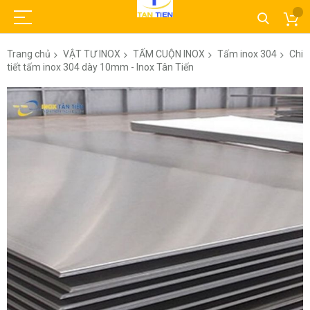
Trang chủ
VẬT TƯ INOX
TẤM CUỘN INOX
Tấm inox 304
Chi
tiết tấm inox 304 dày 10mm - Inox Tân Tiến
Chuyển
đến
phần
đầu
của
thư
viện
hình
ảnh