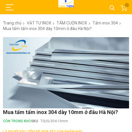
Trang chủ
VẬT TƯ INOX
TẤM CUỘN INOX
Tấm inox 304
Mua tấm tấm inox 304 dày 10mm ở đâu Hà Nội?
Chuyển
đến
phần
đầu
của
thư
viện
hình
ảnh
Chuyển
Mua tấm tấm inox 304 dày 10mm ở đâu Hà Nội?
đến
phần
CÒN TRONG KHO
SKU
TSUS/304-10mm
đầu
của
LÀ NGƯỜI ĐẦU TIÊN ĐỂ XEM XÉT SẢN PHẨM NÀY