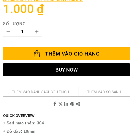
thư
1.000 ₫
viện
hình
ảnh
SỐ LƯỢNG
THÊM VÀO GIỎ HÀNG
BUY NOW
THÊM VÀO DANH SÁCH YÊU THÍCH
THÊM VÀO SO SÁNH
QUICK OVERVIEW
+ Seri mac thép: 304
+ Độ dày: 10mm