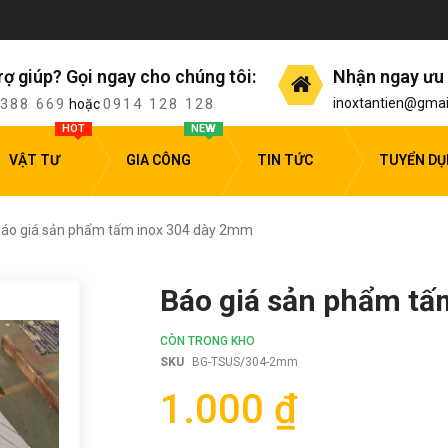
rợ giúp? Gọi ngay cho chúng tôi:
Nhận ngay ưu 
 388 669
0914 128 128
inoxtantien@gmai
hoặc
HOT
NEW
VẬT TƯ
GIA CÔNG
TIN TỨC
TUYỂN D
áo giá sản phẩm tấm inox 304 dày 2mm
Báo giá sản phẩm tấ
CÒN TRONG KHO
SKU
BG-TSUS/304-2mm
1.000 ₫