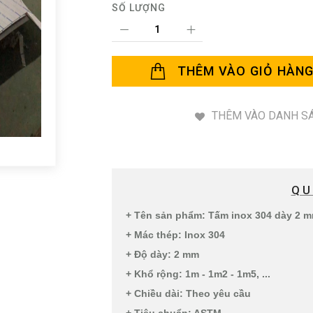
SỐ LƯỢNG
THÊM VÀO GIỎ HÀN
THÊM VÀO DANH SÁ
QU
+ Tên sản phẩm: Tấm inox 304 dày 2 
+ Mác thép: Inox 304
+ Độ dày: 2 mm
+ Khổ rộng: 1m - 1m2 - 1m5, ...
+ Chiều dài: Theo yêu cầu