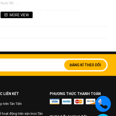
No4/ 8K, ...
n cắt quy cách theo yêu cầu riêng của khách hàng
MORE VIEW
Đăng
ký
ĐĂNG KÍ THEO DÕI
để
nhận
bản
tin
của
chúng
C LIÊN KẾT
PHƯƠNG THỨC THANH TOÁN
tôi:
 trên Tân Tiến
 hoạt động trên sàn Inox Tân