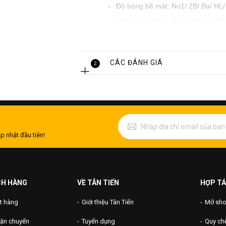
Độ bóng bề mặt: No1/ 2B/ Ba/ HL/ 
Ngoài ra công ty chúng tôi có nhậ
CÁC ĐÁNH GIÁ
2
p nhật đầu tiên!
CH HÀNG
VỀ TÂN TIẾN
HỢP TÁ
t hàng
Giới thiệu Tân Tiến
Mở shop
vận chuyển
Tuyển dụng
Quy chế