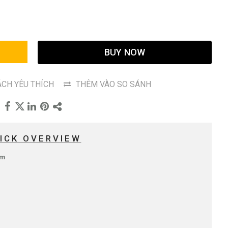
G
BUY NOW
CH YÊU THÍCH
THÊM VÀO SO SÁNH
ICK OVERVIEW
mm