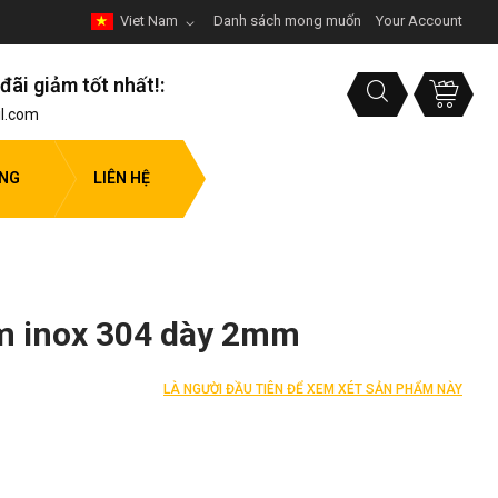
Viet Nam
Danh sách mong muốn
Your Account
đãi giảm tốt nhất!:
l.com
ỤNG
LIÊN HỆ
m inox 304 dày 2mm
LÀ NGƯỜI ĐẦU TIÊN ĐỂ XEM XÉT SẢN PHẨM NÀY