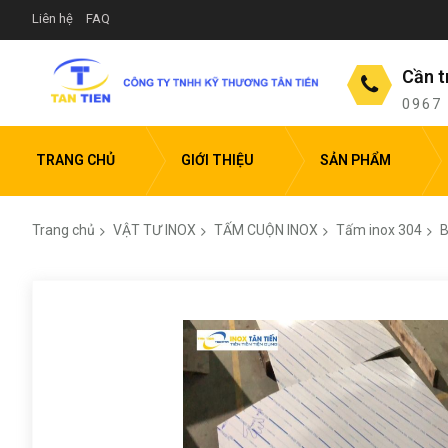
Liên hệ
FAQ
Cần t
0967
TRANG CHỦ
GIỚI THIỆU
SẢN PHẨM
Trang chủ
VẬT TƯ INOX
TẤM CUỘN INOX
Tấm inox 304
B
Chuyển
đến
phần
đầu
của
thư
viện
hình
ảnh