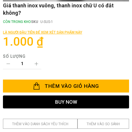
Chuyển
Giá thanh inox vuông, thanh inox chữ U có đắt
đến
không?
phần
đầu
CÒN TRONG KHO
SKU
U-SUS-1
của
thư
LÀ NGƯỜI ĐẦU TIÊN ĐỂ XEM XÉT SẢN PHẨM NÀY
viện
1.000 ₫
hình
ảnh
SỐ LƯỢNG
THÊM VÀO GIỎ HÀNG
BUY NOW
THÊM VÀO DANH SÁCH YÊU THÍCH
THÊM VÀO SO SÁNH