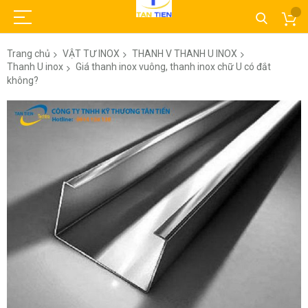
Trang chủ
VẬT TƯ INOX
THANH V THANH U INOX
Thanh U inox
Giá thanh inox vuông, thanh inox chữ U có đắt
không?
Chuyển
đến
phần
đầu
của
thư
viện
hình
ảnh