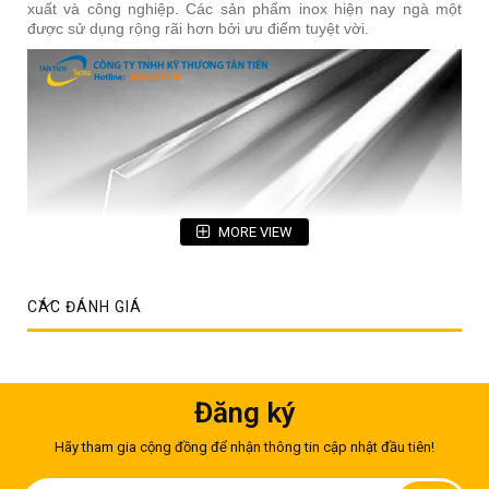
xuất và công nghiệp. Các sản phẩm inox hiện nay ngà một
được sử dụng rộng rãi hơn bởi ưu điểm tuyệt vời.
MORE VIEW
CÁC ĐÁNH GIÁ
Ưu điểm và ứng dụng của thanh inox chữ U là gì?
Đăng ký
Trước khi tìm hiểu về
giá thanh inox vuông
, thanh inox chữ
U; chúng ta sẽ cùng tìm hiểu những ưu điểm của hai sản
Hãy tham gia cộng đồng để nhận thông tin cập nhật đầu tiên!
phẩm này để biết vì sao chúng lại được yêu thích đến như vậy.
Đăng