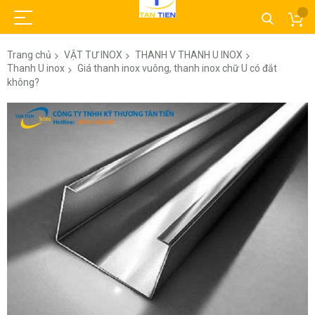
Trang chủ
VẬT TƯ INOX
THANH V THANH U INOX
Thanh U inox
Giá thanh inox vuông, thanh inox chữ U có đắt
không?
Chuyển
đến
phần
đầu
của
thư
viện
hình
ảnh