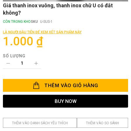
Chuyển
Giá thanh inox vuông, thanh inox chữ U có đắt
đến
không?
phần
đầu
CÒN TRONG KHO
SKU
U-SUS-1
của
thư
LÀ NGƯỜI ĐẦU TIÊN ĐỂ XEM XÉT SẢN PHẨM NÀY
viện
1.000 ₫
hình
ảnh
SỐ LƯỢNG
THÊM VÀO GIỎ HÀNG
BUY NOW
THÊM VÀO DANH SÁCH YÊU THÍCH
THÊM VÀO SO SÁNH