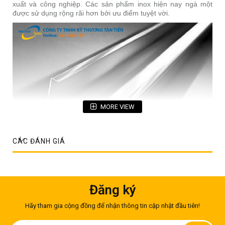
xuất và công nghiệp. Các sản phẩm inox hiện nay ngà một
được sử dụng rộng rãi hơn bởi ưu điểm tuyệt vời.
MORE VIEW
CÁC ĐÁNH GIÁ
Ưu điểm và ứng dụng của thanh inox chữ U là gì?
Đăng ký
Trước khi tìm hiểu về
giá thanh inox vuông
, thanh inox chữ
U; chúng ta sẽ cùng tìm hiểu những ưu điểm của hai sản
Hãy tham gia cộng đồng để nhận thông tin cập nhật đầu tiên!
phẩm này để biết vì sao chúng lại được yêu thích đến như vậy.
Đăng