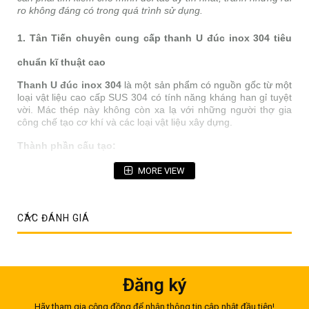
ro không đáng có trong quá trình sử dụng.
1. Tân Tiến chuyên cung cấp thanh U đúc inox 304 tiêu
chuẩn kĩ thuật cao
Thanh U đúc inox 304
là một sản phẩm có nguồn gốc từ một
loại vật liệu cao cấp SUS 304 có tính năng kháng han gỉ tuyệt
vời. Mác thép này không còn xa lạ với những người thợ gia
công chế tạo cơ khí và các loại vật liệu xây dựng.
Thành phần cấu tạo:
Xét về thành phần thì inox 304 nói chung chứa 17.5-20% hàm
MORE VIEW
lượng Crom và 8-11% hàm lượng Niken. Ngoài ra thì một số
nguyên tố chiếm tỷ lệ thấp như Sắt, Carbon, Lưu huỳnh,
Photpho, Mangan, Silic,….Chính nhờ 2 nguyên tố Crom và
Niken dẫn đầu đã cho phép nó sở hữu tính năng kháng ăn
CÁC ĐÁNH GIÁ
mòn hoàn hảo, nhất là ở những mối hàn quan trọng.
Đăng ký
Hãy tham gia cộng đồng để nhận thông tin cập nhật đầu tiên!