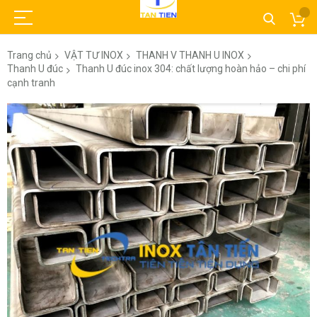
Trang chủ
VẬT TƯ INOX
THANH V THANH U INOX
Thanh U đúc
Thanh U đúc inox 304: chất lượng hoàn hảo – chi phí
cạnh tranh
Chuyển
đến
phần
đầu
của
thư
viện
hình
ảnh