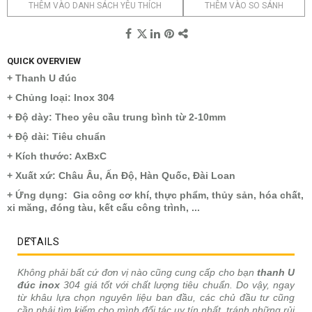
THÊM VÀO DANH SÁCH YÊU THÍCH
THÊM VÀO SO SÁNH
QUICK OVERVIEW
+ Thanh U đúc
+ Chủng loại: Inox 304
+ Độ dày: Theo yêu cầu trung bình từ 2-10mm
+ Độ dài: Tiêu chuẩn
+ Kích thước: AxBxC
+ Xuất xứ: Châu Âu, Ấn Độ, Hàn Quốc, Đài Loan
+ Ứng dụng: Gia công cơ khí, thực phẩm, thủy sản, hóa chất,
xi măng, đóng tàu, kết cấu công trình, ...
DETAILS
Không phải bất cứ đơn vị nào cũng cung cấp cho bạn
thanh U
đúc inox
304 giá tốt với chất lượng tiêu chuẩn. Do vậy, ngay
từ khâu lựa chọn nguyên liệu ban đầu, các chủ đầu tư cũng
cần phải tìm kiếm cho mình đối tác uy tín nhất, tránh những rủi