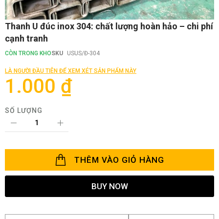
Chuyển
Thanh U đúc inox 304: chất lượng hoàn hảo – chi phí
đến
cạnh tranh
phần
đầu
CÒN TRONG KHO
SKU
USUS/Đ-304
của
thư
LÀ NGƯỜI ĐẦU TIÊN ĐỂ XEM XÉT SẢN PHẨM NÀY
viện
1.000 ₫
hình
ảnh
SỐ LƯỢNG
THÊM VÀO GIỎ HÀNG
BUY NOW