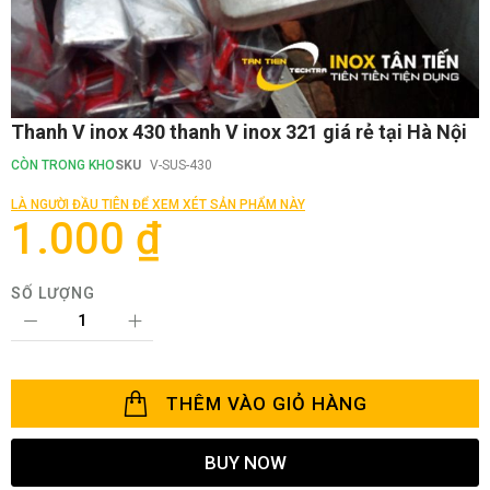
Chuyển
Thanh V inox 430 thanh V inox 321 giá rẻ tại Hà Nội
đến
phần
CÒN TRONG KHO
SKU
V-SUS-430
đầu
của
LÀ NGƯỜI ĐẦU TIÊN ĐỂ XEM XÉT SẢN PHẨM NÀY
thư
1.000 ₫
viện
hình
ảnh
SỐ LƯỢNG
THÊM VÀO GIỎ HÀNG
BUY NOW