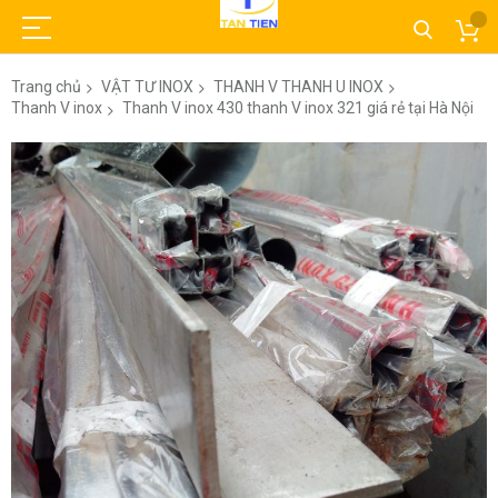
Trang chủ
VẬT TƯ INOX
THANH V THANH U INOX
Thanh V inox
Thanh V inox 430 thanh V inox 321 giá rẻ tại Hà Nội
Chuyển
đến
phần
đầu
của
thư
viện
hình
ảnh