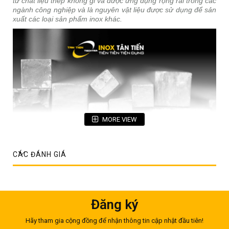
từ chất liệu thép không gỉ và được ứng dụng rộng rãi trong các
ngành công nghiệp và là nguyên vật liệu được sử dụng để sản
xuất các loại sản phẩm inox khác.
MORE VIEW
CÁC ĐÁNH GIÁ
Thông tin sản phẩm inox vuông đặc 10x10mm
Đăng ký
Mác thép: Inox SUS 304, SUS 201, SUS 316
Hãy tham gia cộng đồng để nhận thông tin cập nhật đầu tiên!
Miêu tả: Cây đặc nguyên khối làm từ inox 304 có tiết