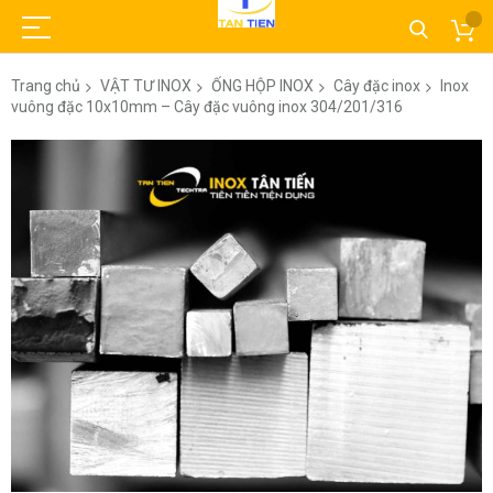
Trang chủ
VẬT TƯ INOX
ỐNG HỘP INOX
Cây đặc inox
Inox
vuông đặc 10x10mm – Cây đặc vuông inox 304/201/316
Chuyển
đến
phần
đầu
của
thư
viện
hình
ảnh