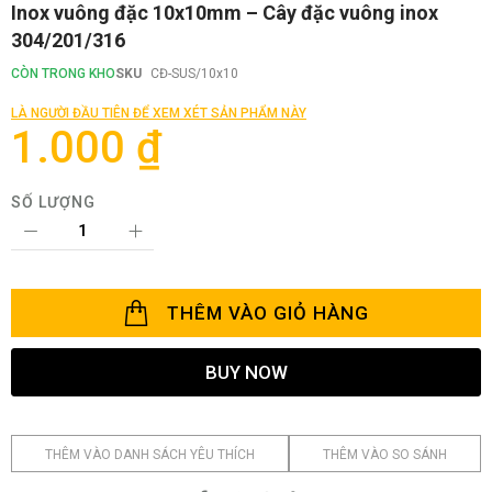
Chuyển
Inox vuông đặc 10x10mm – Cây đặc vuông inox
đến
304/201/316
phần
đầu
CÒN TRONG KHO
SKU
CĐ-SUS/10x10
của
thư
LÀ NGƯỜI ĐẦU TIÊN ĐỂ XEM XÉT SẢN PHẨM NÀY
viện
1.000 ₫
hình
ảnh
SỐ LƯỢNG
THÊM VÀO GIỎ HÀNG
BUY NOW
THÊM VÀO DANH SÁCH YÊU THÍCH
THÊM VÀO SO SÁNH