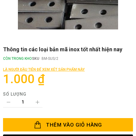
Chuyển
Thông tin các loại bản mã inox tốt nhất hiện nay
đến
phần
CÒN TRONG KHO
SKU
BM-SUS/2
đầu
của
LÀ NGƯỜI ĐẦU TIÊN ĐỂ XEM XÉT SẢN PHẨM NÀY
thư
1.000 ₫
viện
hình
ảnh
SỐ LƯỢNG
THÊM VÀO GIỎ HÀNG