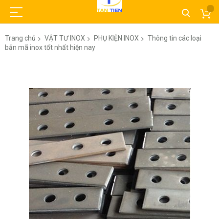
Trang chủ
VẬT TƯ INOX
PHỤ KIỆN INOX
Thông tin các loại
bản mã inox tốt nhất hiện nay
Chuyển
đến
phần
đầu
của
thư
viện
hình
ảnh