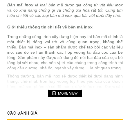
Bản mã inox
là loại bản mã được gia công từ vật liệu inox
và có khả năng chống gỉ và chống oxi hóa rất tốt. Cùng tìm
hiểu chi tiết về các loại bản mã inox qua bài viết dưới đây nhé.
Giới thiệu thông tin chi tiết về bản mã inox
Trong những công trình xây dựng hiện nay thì bản mã chính là
một thiết bị đóng vai trò vô cùng quan trọng, không thể
thiếu. Bản mã inox – sản phẩm được chế tạo bởi các vật liệu
ino; sau đó sẽ hàn thành các hộp vuông tại đầu cọc của bê
tông. Sản phẩm này được sử dụng để nối hai đầu của cọc bê
tông lại với nhau; cho nên vị trí của chúng trong công trình thi
công cầu đường, nhà ốc, ngành xây dựng,... là rất quan trọng.
Thông thường, bản mã inox sẽ được thiết kế dưới dạng hình
thang, chữ nhật, tròn hay vuông tùy theo yêu cầu của khách
hàng; mà sản phẩm sẽ có độ mỏng, dày khác nhau. Được sản
xuất bởi những loại mác inox SUS 304 hoặc SUS 201, bản
MORE VIEW
chất của các loại sản phẩm này là:
Kiểu dáng bản mã đa dạng
CÁC ĐÁNH GIÁ
Gia công theo kích cỡ và hình dáng riêng của sản
phẩm sao cho phù hợp với tính chất của công việc
Phục vụ cho những thao tác liên kết ở trên bề mặt bản