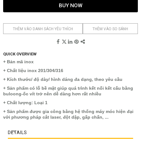
BUY NOW
THÊM VÀO DANH SÁCH YÊU THÍCH
THÊM VÀO SO SÁNH
QUICK OVERVIEW
+ Bản mã inox
+ Chất liệu inox 201/304/316
+ Kích thước/ độ dày/ hình dáng đa dạng, theo yêu cầu
+ Sản phẩm có lỗ bề mặt giúp quá trình kết nối kết cấu bằng
buloong-ốc vít trở nên dễ dàng hơn rất nhiều
+ Chất lượng: Loại 1
+ Sản phẩm được gia công bằng hệ thống máy móc hiện đại
với phương pháp cắt laser, đột dập, gấp chấn, ...
DETAILS