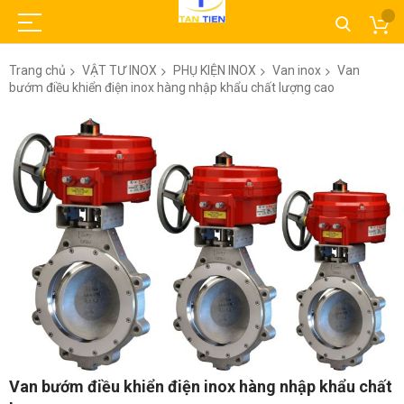
Trang chủ
VẬT TƯ INOX
PHỤ KIỆN INOX
Van inox
Van
bướm điều khiển điện inox hàng nhập khẩu chất lượng cao
Chuyển
đến
phần
đầu
của
thư
viện
hình
ảnh
Chuyển
Van bướm điều khiển điện inox hàng nhập khẩu chất
đến