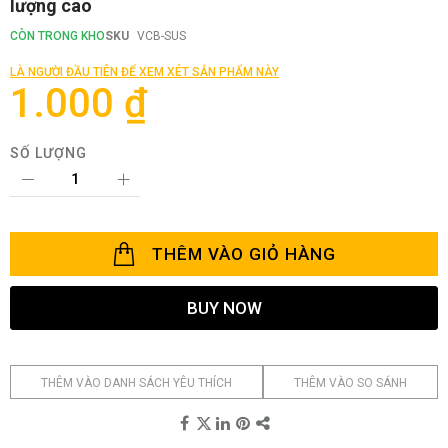
lượng cao
phần
đầu
CÒN TRONG KHO
SKU
VCB-SUS
của
thư
LÀ NGƯỜI ĐẦU TIÊN ĐỂ XEM XÉT SẢN PHẨM NÀY
viện
1.000 ₫
hình
ảnh
SỐ LƯỢNG
THÊM VÀO GIỎ HÀNG
BUY NOW
THÊM VÀO DANH SÁCH YÊU THÍCH
THÊM VÀO SO SÁNH