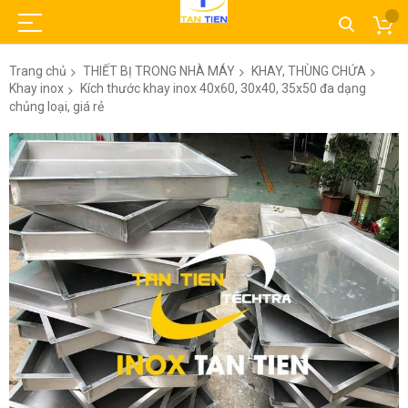
Trang chủ
THIẾT BỊ TRONG NHÀ MÁY
KHAY, THÙNG CHỨA
Khay inox
Kích thước khay inox 40x60, 30x40, 35x50 đa dạng
chủng loại, giá rẻ
Chuyển
đến
phần
đầu
của
thư
viện
hình
ảnh