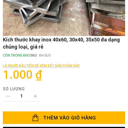
Chuyển
Kích thước khay inox 40x60, 30x40, 35x50 đa dạng
đến
chủng loại, giá rẻ
phần
đầu
CÒN TRONG KHO
SKU
KH-SUS
của
thư
LÀ NGƯỜI ĐẦU TIÊN ĐỂ XEM XÉT SẢN PHẨM NÀY
viện
1.000 ₫
hình
ảnh
SỐ LƯỢNG
THÊM VÀO GIỎ HÀNG