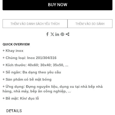
BUY NOW
THÊM VÀO DANH SÁCH YÊU THÍCH
THÊM VÀO SO SÁNH
QUICK OVERVIEW
+ Khay inox
+ Chủng loại: Inox 201/304/316
+ Kích thước: 40x60; 30x40; 35x50, ...
+ Số ngăn: Đa dạng theo yêu cầu
+ Sản phẩm có bề mặt bóng
+ Ứng dụng: Đựng nguyên liệu, dụng cu tại nhà bếp nhà
hàng, nhà máy, bếp ăn công nghiệp, ...
+ Bề mặt: Kín/ đục lỗ
DETAILS