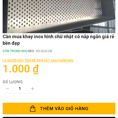
Chuyển
Cần mua khay inox hình chữ nhật có nắp ngăn giá rẻ
đến
bền đẹp
phần
đầu
CÒN TRONG KHO
SKU
KH-SUS/CN
của
thư
LÀ NGƯỜI ĐẦU TIÊN ĐỂ XEM XÉT SẢN PHẨM NÀY
viện
1.000 ₫
hình
ảnh
SỐ LƯỢNG
THÊM VÀO GIỎ HÀNG