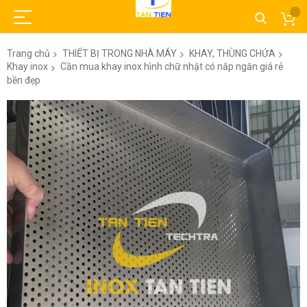
Trang chủ
THIẾT BỊ TRONG NHÀ MÁY
KHAY, THÙNG CHỨA
Khay inox
Cần mua khay inox hình chữ nhật có nắp ngăn giá rẻ
bền đẹp
Chuyển
đến
phần
đầu
của
thư
viện
hình
ảnh