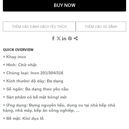
BUY NOW
THÊM VÀO DANH SÁCH YÊU THÍCH
THÊM VÀO SO SÁNH
QUICK OVERVIEW
+ Khay inox
+ Hình: Chữ nhật
+ Chủng loại: Inox 201/304/316
+ Kích thước/ độ dày: Đa dạng
+ Số ngăn: Đa dạng theo yêu cầu
+ Sản phẩm có bề mặt bóng/ mờ
+ Ứng dụng: Đựng nguyên liệu, dụng cu tại nhà bếp nhà
hàng, nhà máy, bếp ăn công nghiệp, ...
+ Bề mặt: Kín/ đục lỗ