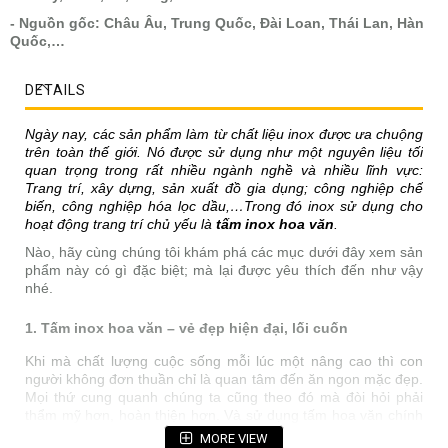
- Nguồn gốc: Châu Âu, Trung Quốc, Đài Loan, Thái Lan, Hàn
Quốc,…
DETAILS
Ngày nay, các sản phẩm làm từ chất liệu inox được ưa chuộng
trên toàn thế giới. Nó được sử dụng như một nguyên liệu tối
quan trọng trong rất nhiều ngành nghề và nhiều lĩnh vực:
Trang trí, xây dựng, sản xuất đồ gia dụng; công nghiệp chế
biến, công nghiệp hóa lọc dầu,…Trong đó inox sử dụng cho
hoạt động trang trí chủ yếu là
tấm inox hoa văn
.
Nào, hãy cùng chúng tôi khám phá các mục dưới đây xem sản
phẩm này có gì đặc biệt; mà lại được yêu thích đến như vậy
nhé.
1. Tấm inox hoa văn – vẻ đẹp hiện đại, lối cuốn
Khi mà chất lượng cuộc sống mỗi lúc một nâng cao thì con
người không đơn thuần chỉ là quan tâm đến ăn ngon mặc đẹp.
Mọi thứ cung quanh chúng ta cũng theo đó mà đòi hỏi phải
thẩm mỹ hơn, hoàn thiện hơn. Và sử dụng tấm hoa văn chính
là một nghệ thuật giúp các chủ đầu tư có được không gian cực
MORE VIEW