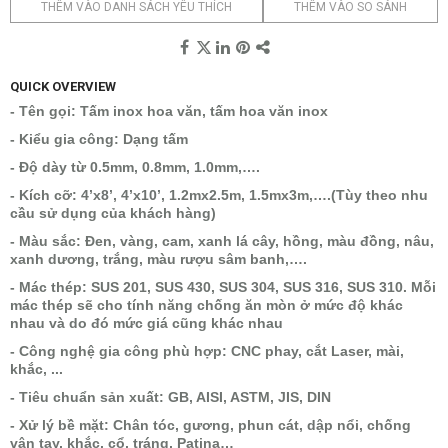
THÊM VÀO DANH SÁCH YÊU THÍCH
THÊM VÀO SO SÁNH
QUICK OVERVIEW
- Tên gọi: Tấm inox hoa văn, tấm hoa văn inox
- Kiểu gia công: Dạng tấm
- Độ dày từ 0.5mm, 0.8mm, 1.0mm,….
- Kích cỡ: 4’x8’, 4’x10’, 1.2mx2.5m, 1.5mx3m,….(Tùy theo nhu
cầu sử dụng của khách hàng)
- Màu sắc: Đen, vàng, cam, xanh lá cây, hồng, màu đồng, nâu,
xanh dương, trắng, màu rượu sâm banh,….
- Mác thép: SUS 201, SUS 430, SUS 304, SUS 316, SUS 310. Mỗi
mác thép sẽ cho tính năng chống ăn mòn ở mức độ khác
nhau và do đó mức giá cũng khác nhau
- Công nghệ gia công phù hợp: CNC phay, cắt Laser, mài,
khắc, ...
- Tiêu chuẩn sản xuất: GB, AISI, ASTM, JIS, DIN
- Xử lý bề mặt: Chân tóc, gương, phun cát, dập nổi, chống
vân tay, khắc, cổ, tráng, Patina…