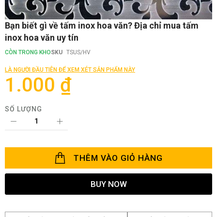
Chuyển
Bạn biết gì về tấm inox hoa văn? Địa chỉ mua tấm
đến
inox hoa văn uy tín
phần
đầu
CÒN TRONG KHO
SKU
TSUS/HV
của
thư
LÀ NGƯỜI ĐẦU TIÊN ĐỂ XEM XÉT SẢN PHẨM NÀY
viện
1.000 ₫
hình
ảnh
SỐ LƯỢNG
THÊM VÀO GIỎ HÀNG
BUY NOW