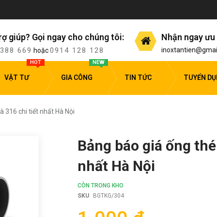
rợ giúp? Gọi ngay cho chúng tôi:
Nhận ngay ưu 
 388 669
0914 128 128
inoxtantien@gmai
hoặc
HOT
NEW
VẬT TƯ
GIA CÔNG
TIN TỨC
TUYỂN D
 316 chi tiết nhất Hà Nội
Bảng báo giá ống thép
nhất Hà Nội
CÒN TRONG KHO
SKU
BGTKG/304