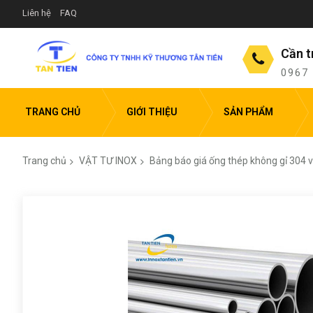
Liên hệ
FAQ
Cần t
0967
TRANG CHỦ
GIỚI THIỆU
SẢN PHẨM
Trang chủ
VẬT TƯ INOX
Bảng báo giá ống thép không gỉ 304 và
Chuyển
đến
phần
đầu
của
thư
viện
hình
ảnh