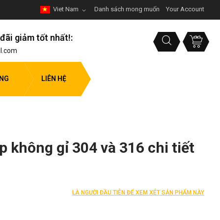
Viet Nam
Danh sách mong muốn
Your Account
đãi giảm tốt nhất!:
l.com
ỤNG
LIÊN HỆ
 không gỉ 304 và 316 chi tiết
LÀ NGƯỜI ĐẦU TIÊN ĐỂ XEM XÉT SẢN PHẨM NÀY