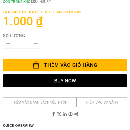
phần
CÒN TRONG KHO
SKU
HSUS/1
đầu
của
LÀ NGƯỜI ĐẦU TIÊN ĐỂ XEM XÉT SẢN PHẨM NÀY
thư
1.000 ₫
viện
hình
ảnh
SỐ LƯỢNG
THÊM VÀO GIỎ HÀNG
BUY NOW
THÊM VÀO DANH SÁCH YÊU THÍCH
THÊM VÀO SO SÁNH
QUICK OVERVIEW