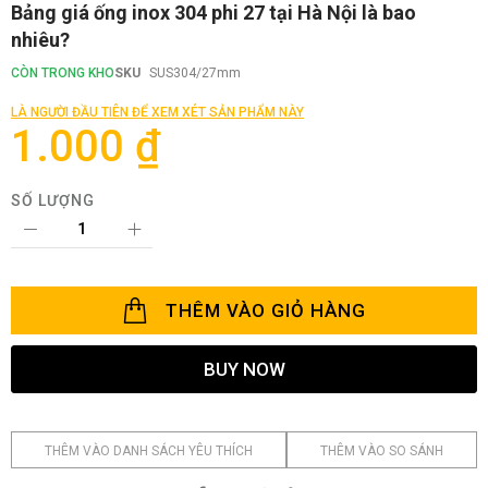
Chuyển
Bảng giá ống inox 304 phi 27 tại Hà Nội là bao
đến
nhiêu?
phần
đầu
CÒN TRONG KHO
SKU
SUS304/27mm
của
thư
LÀ NGƯỜI ĐẦU TIÊN ĐỂ XEM XÉT SẢN PHẨM NÀY
viện
1.000 ₫
hình
ảnh
SỐ LƯỢNG
THÊM VÀO GIỎ HÀNG
BUY NOW
THÊM VÀO DANH SÁCH YÊU THÍCH
THÊM VÀO SO SÁNH