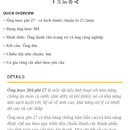
QUICK OVERVIEW
+ Ống inox phi 27 - có kích thước chuẩn là 27.2mm
+ Dạng ống inox 304
+ Hình thức: Ống dành cho trang trí và ống công nghiệp
+ Kết cấu: Ống đúc
+ Chiều dài tiêu chuẩn: 6m
+ Có gia công cắt nhỏ theo yêu cầu
DETAILS
Ống inox 304 phi 27
là một vật liệu linh hoạt với khả năng
chống ăn mòn cả nước (ẩm ướt) và khí (khô); nó có khả năng
làm sạch tuyệt vời, hệ số vệ sinh cao, khả năng xử lý cả nhiệt
độ cao và cực thấp.
Ống inox phi 27 có khả năng chống bám bẩn cao;và khả năng
được chế tạo theo quy trình tiêu chuẩn thành các thành phần
của tính toàn vẹn cấu trúc âm thanh. Mọi chi tiết về các loại