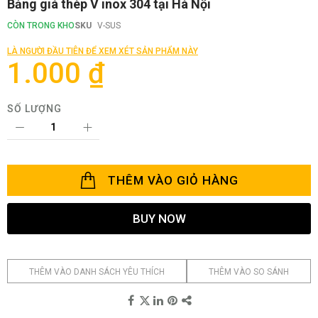
Chuyển
Bảng giá thép V inox 304 tại Hà Nội
đến
phần
CÒN TRONG KHO
SKU
V-SUS
đầu
của
LÀ NGƯỜI ĐẦU TIÊN ĐỂ XEM XÉT SẢN PHẨM NÀY
thư
1.000 ₫
viện
hình
ảnh
SỐ LƯỢNG
THÊM VÀO GIỎ HÀNG
BUY NOW
THÊM VÀO DANH SÁCH YÊU THÍCH
THÊM VÀO SO SÁNH