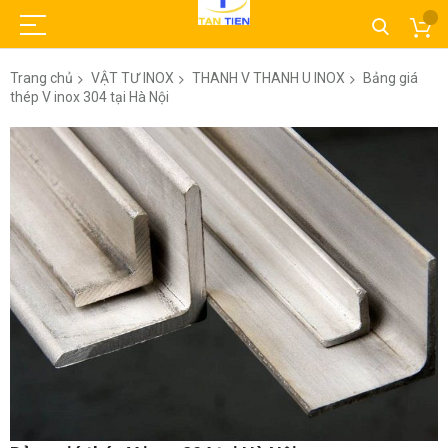
Trang chủ
VẬT TƯ INOX
THANH V THANH U INOX
Bảng giá
thép V inox 304 tại Hà Nội
Chuyển
đến
phần
đầu
của
thư
viện
hình
ảnh