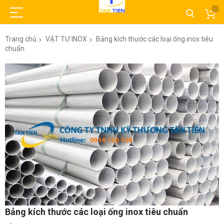
Trang chủ
VẬT TƯ INOX
Bảng kích thước các loại ống inox tiêu
chuẩn
Chuyển
đến
phần
đầu
của
thư
viện
hình
ảnh
Chuyển
Bảng kích thước các loại ống inox tiêu chuẩn
đến