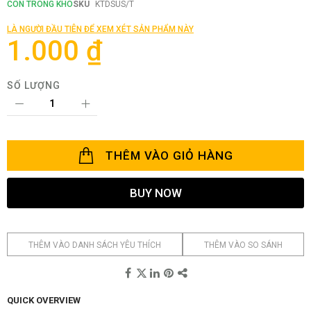
phần
CÒN TRONG KHO
SKU
KTDSUS/T
đầu
của
LÀ NGƯỜI ĐẦU TIÊN ĐỂ XEM XÉT SẢN PHẨM NÀY
thư
1.000 ₫
viện
hình
ảnh
SỐ LƯỢNG
THÊM VÀO GIỎ HÀNG
BUY NOW
THÊM VÀO DANH SÁCH YÊU THÍCH
THÊM VÀO SO SÁNH
QUICK OVERVIEW