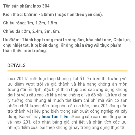
Tên sản phẩm: Inox 304
Kích thức: 0.3mm - 50mm (hoặc hơn theo yêu cầu).
Chiều rộng: 1m, 1.2m, 1.5m.
Chiều dài: 2m, 2.4m, 3m, 6m.
Ưu điểm: Thích hợp trong môi trường ẩm, hóa chất nhẹ, Chịu lực,
chịu nhiệt tốt, ít bị biến dạng, Không phản ứng với thực phẩm,
thân thiện môi trường.
DETAILS
Inox 201 là một loại thép không gỉ phổ biến trên thị trường với
ưu điểm vượt trội về giá thành và khả năng chống ăn mòn
tương đối ổn định, đặc biệt thích hợp cho các ứng dụng không
đòi hỏi yêu cầu cao về khả năng chống gỉ và độ bền. Là lựa chọn
lý tưởng cho những ai muốn tiết kiệm chi phí mà vẫn có sản
phẩm chất lượng đáp ứng nhu cầu cơ bản, inox 201 đang dần
trở thành vật liệu phổ biến trong sản xuất công nghiệp và xây
dựng. Bài viết này
Inox Tân Tiến
sẽ cung cấp cái nhìn tổng quan
về inox 201, cập nhật bảng giá chi tiết và phân tích các ưu,
nhược điểm của loại thép không gỉ này trong ứng dụng thực tế.