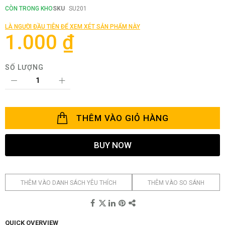
đầu
CÒN TRONG KHO
SKU
SU201
của
thư
LÀ NGƯỜI ĐẦU TIÊN ĐỂ XEM XÉT SẢN PHẨM NÀY
viện
1.000 ₫
hình
ảnh
SỐ LƯỢNG
THÊM VÀO GIỎ HÀNG
BUY NOW
THÊM VÀO DANH SÁCH YÊU THÍCH
THÊM VÀO SO SÁNH
QUICK OVERVIEW