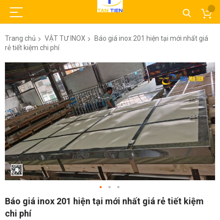
Trang chủ
VẬT TƯ INOX
Báo giá inox 201 hiện tại mới nhất giá
rẻ tiết kiệm chi phí
Chuyển
đến
phần
đầu
của
thư
viện
hình
ảnh
Chuyển
Báo giá inox 201 hiện tại mới nhất giá rẻ tiết kiệm
đến
chi phí
phần