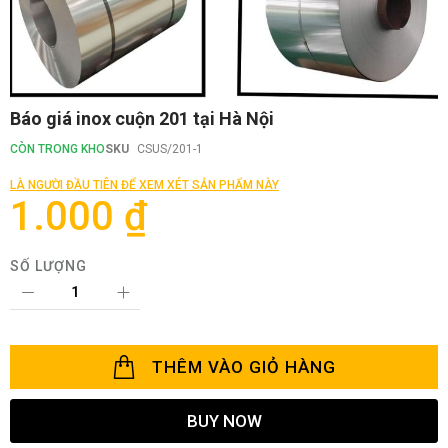
Chuyển
Báo giá inox cuộn 201 tại Hà Nội
đến
phần
CÒN TRONG KHO
SKU
CSUS/201-1
đầu
của
LÀ NGƯỜI ĐẦU TIÊN ĐỂ XEM XÉT SẢN PHẨM NÀY
thư
1.000 ₫
viện
hình
ảnh
SỐ LƯỢNG
THÊM VÀO GIỎ HÀNG
BUY NOW