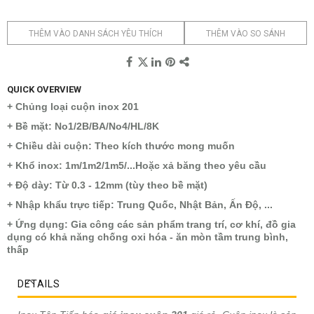
THÊM VÀO DANH SÁCH YÊU THÍCH
THÊM VÀO SO SÁNH
QUICK OVERVIEW
+ Chủng loại cuộn inox 201
+ Bề mặt: No1/2B/BA/No4/HL/8K
+ Chiều dài cuộn: Theo kích thước mong muốn
+ Khổ inox: 1m/1m2/1m5/...Hoặc xả băng theo yêu cầu
+ Độ dày: Từ 0.3 - 12mm (tùy theo bề mặt)
+ Nhập khẩu trực tiếp: Trung Quốc, Nhật Bản, Ấn Độ, ...
+ Ứng dụng: Gia công các sản phẩm trang trí, cơ khí, đồ gia
dụng có khả năng chống oxi hóa - ăn mòn tầm trung bình,
thấp
DETAILS