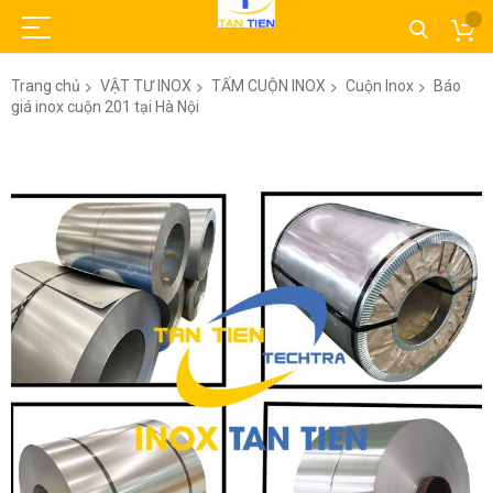
Trang chủ
VẬT TƯ INOX
TẤM CUỘN INOX
Cuộn Inox
Báo
giá inox cuộn 201 tại Hà Nội
Chuyển
đến
phần
đầu
của
thư
viện
hình
ảnh