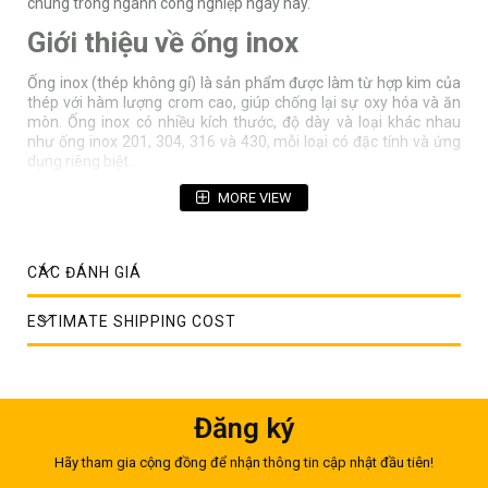
chúng trong ngành công nghiệp ngày nay.
Giới thiệu về ống inox
Ống inox (thép không gỉ) là sản phẩm được làm từ hợp kim của
thép với hàm lượng crom cao, giúp chống lại sự oxy hóa và ăn
mòn. Ống inox có nhiều kích thước, độ dày và loại khác nhau
như ống inox 201, 304, 316 và 430, mỗi loại có đặc tính và ứng
dụng riêng biệt.
Các loại ống inox phổ biến
MORE VIEW
Inox 201
: Được sử dụng nhiều trong các ứng dụng gia
dụng, inox 201 có giá thành thấp hơn và phù hợp với các
môi trường không quá khắc nghiệt.
CÁC ĐÁNH GIÁ
Inox 304
: Đây là loại inox thông dụng nhất, với khả năng
chống ăn mòn cao và ứng dụng rộng rãi trong nhiều lĩnh
ESTIMATE SHIPPING COST
vực, từ công nghiệp thực phẩm đến y tế.
Inox 316
: Chứa hàm lượng molypden, inox 316 có khả
năng chống lại các tác nhân hóa chất mạnh mẽ, phù hợp
cho môi trường biển, công nghiệp hóa chất và dầu khí.
Đăng ký
Inox 430
: Với chi phí thấp hơn và khả năng chống ăn mòn
hạn chế, inox 430 chủ yếu được sử dụng trong môi trường
Hãy tham gia cộng đồng để nhận thông tin cập nhật đầu tiên!
ít tiếp xúc với hóa chất.