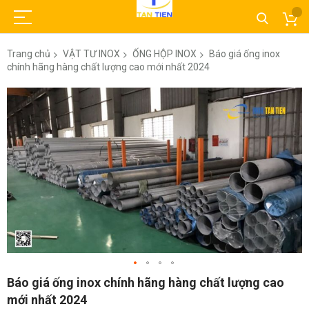
Trang chủ
VẬT TƯ INOX
ỐNG HỘP INOX
Báo giá ống inox
chính hãng hàng chất lượng cao mới nhất 2024
Chuyển
đến
phần
đầu
của
thư
viện
hình
ảnh
Chuyển
Báo giá ống inox chính hãng hàng chất lượng cao
đến
mới nhất 2024
phần