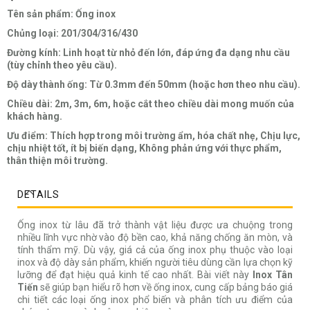
Tên sản phẩm: Ống inox
Chủng loại: 201/304/316/430
Đường kính: Linh hoạt từ nhỏ đến lớn, đáp ứng đa dạng nhu cầu
(tùy chỉnh theo yêu cầu).
Độ dày thành ống: Từ 0.3mm đến 50mm (hoặc hơn theo nhu cầu).
Chiều dài: 2m, 3m, 6m, hoặc cắt theo chiều dài mong muốn của
khách hàng.
Ưu điểm: Thích hợp trong môi trường ẩm, hóa chất nhẹ, Chịu lực,
chịu nhiệt tốt, ít bị biến dạng, Không phản ứng với thực phẩm,
thân thiện môi trường.
DETAILS
Ống inox từ lâu đã trở thành vật liệu được ưa chuộng trong
nhiều lĩnh vực nhờ vào độ bền cao, khả năng chống ăn mòn, và
tính thẩm mỹ. Dù vậy, giá cả của ống inox phụ thuộc vào loại
inox và độ dày sản phẩm, khiến người tiêu dùng cần lựa chọn kỹ
lưỡng để đạt hiệu quả kinh tế cao nhất. Bài viết này
Inox Tân
Tiến
sẽ giúp bạn hiểu rõ hơn về ống inox, cung cấp bảng báo giá
chi tiết các loại ống inox phổ biến và phân tích ưu điểm của