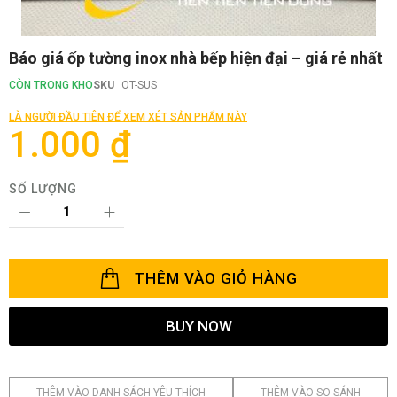
Chuyển
Báo giá ốp tường inox nhà bếp hiện đại – giá rẻ nhất
đến
phần
CÒN TRONG KHO
SKU
OT-SUS
đầu
của
LÀ NGƯỜI ĐẦU TIÊN ĐỂ XEM XÉT SẢN PHẨM NÀY
thư
1.000 ₫
viện
hình
ảnh
SỐ LƯỢNG
THÊM VÀO GIỎ HÀNG
BUY NOW
THÊM VÀO DANH SÁCH YÊU THÍCH
THÊM VÀO SO SÁNH