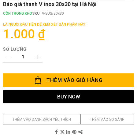
Chuyển
Báo giá thanh V inox 30x30 tại Hà Nội
đến
phần
CÒN TRONG KHO
SKU
V-SUS/30x30
đầu
của
LÀ NGƯỜI ĐẦU TIÊN ĐỂ XEM XÉT SẢN PHẨM NÀY
thư
1.000 ₫
viện
hình
ảnh
SỐ LƯỢNG
THÊM VÀO GIỎ HÀNG
BUY NOW
THÊM VÀO DANH SÁCH YÊU THÍCH
THÊM VÀO SO SÁNH