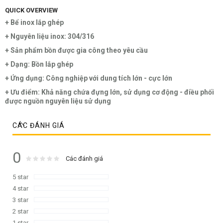
QUICK OVERVIEW
+ Bể inox lắp ghép
+ Nguyên liệu inox: 304/316
+ Sản phẩm bồn được gia công theo yêu cầu
+ Dạng: Bồn lắp ghép
+ Ứng dụng: Công nghiệp với dung tích lớn - cực lớn
+ Ưu điểm: Khả năng chứa đựng lớn, sử dụng cơ động - điều phối
được nguồn nguyên liệu sử dụng
CÁC ĐÁNH GIÁ
0
Rating:
0
100
Các đánh giá
% of
5 star
4 star
3 star
2 star
1 star