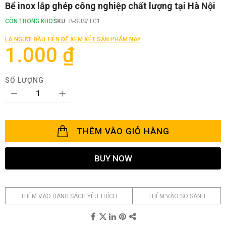
Chuyển
Bể inox lắp ghép công nghiệp chất lượng tại Hà Nội
đến
phần
CÒN TRONG KHO
SKU
B-SUS/ LG1
đầu
của
LÀ NGƯỜI ĐẦU TIÊN ĐỂ XEM XÉT SẢN PHẨM NÀY
thư
1.000 ₫
viện
hình
ảnh
SỐ LƯỢNG
THÊM VÀO GIỎ HÀNG
BUY NOW
THÊM VÀO DANH SÁCH YÊU THÍCH
THÊM VÀO SO SÁNH