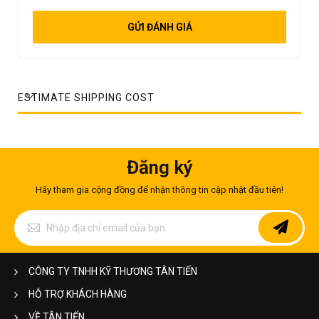
GỬI ĐÁNH GIÁ
ESTIMATE SHIPPING COST
Đăng ký
Hãy tham gia cộng đồng để nhận thông tin cập nhật đầu tiên!
Đăng
ký
để
nhận
bản
CÔNG TY TNHH KỸ THƯƠNG TÂN TIẾN
tin
của
HỖ TRỢ KHÁCH HÀNG
chúng
tôi:
VỀ TÂN TIẾN