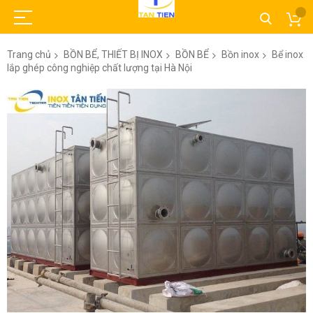
Trang chủ
BỒN BỂ, THIẾT BỊ INOX
BỒN BỂ
Bồn inox
Bể inox
lắp ghép công nghiệp chất lượng tại Hà Nội
Chuyển
đến
phần
đầu
của
thư
viện
hình
ảnh