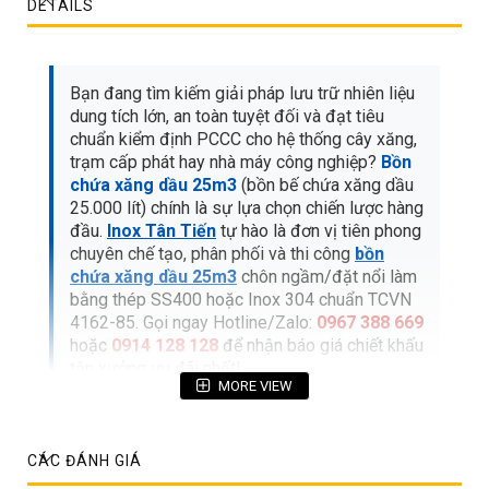
DETAILS
Bạn đang tìm kiếm giải pháp lưu trữ nhiên liệu
dung tích lớn, an toàn tuyệt đối và đạt tiêu
chuẩn kiểm định PCCC cho hệ thống cây xăng,
trạm cấp phát hay nhà máy công nghiệp?
Bồn
chứa xăng dầu 25m3
(bồn bế chứa xăng dầu
25.000 lít) chính là sự lựa chọn chiến lược hàng
đầu.
Inox Tân Tiến
tự hào là đơn vị tiên phong
chuyên chế tạo, phân phối và thi công
bồn
chứa xăng dầu 25m3
chôn ngầm/đặt nổi làm
bằng thép SS400 hoặc Inox 304 chuẩn TCVN
4162-85. Gọi ngay Hotline/Zalo:
0967 388 669
hoặc
0914 128 128
để nhận báo giá chiết khấu
tận xưởng ưu đãi nhất!
MORE VIEW
MỤC LỤC BÀI VIẾT CHI TIẾT
CÁC ĐÁNH GIÁ