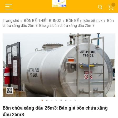
Trang chủ
BỒN BỂ, THIẾT BỊ INOX
BỒN BỂ
Bồn bể inox
Bồn
chứa xăng dầu 25m3: Báo giá bồn chứa xăng dầu 25m3
Chuyển
đến
phần
đầu
của
thư
viện
hình
ảnh
Chuyển
Bồn chứa xăng dầu 25m3: Báo giá bồn chứa xăng
đến
dầu 25m3
phần