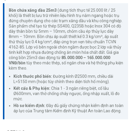
Bồn chứa xăng dầu 25m3
(dung tích thực tế 25.000 lít / 25
khối) là thiết bị lưu trữ nhiên liệu hình trụ nằm ngang hoặc trụ
đứng chuyên dụng cho các trạm xăng dầu và khu công nghiệp.
Sản phẩm chế tạo từ thép SS400, Q235B hoặc Inox 304 có độ
dày thân bồn từ 5mm – 10mm, chỏm cầu ép thủy lực dày
8mm – 10mm. Bồn chịu áp suất thiết kế 0.3 kg/cm², áp suất
thử thủy lực 0.4 kg/cm², đáp ứng trọn vẹn tiêu chuẩn TCVN
4162-85. Lớp vỏ bên ngoài chôn ngầm được bọc 2 lớp vải thủy
tinh kết hợp nhựa đường chống ăn mòn hóa chất đất. Giá gia
công bồn 25m3 dao động từ
85.000.000 – 165.000.000
VNĐ/bồn
tùy theo mác thép, số ngăn chia và hệ thống phụ kiện
kèm theo.
Kích thước phổ biến:
Đường kính Ø2500 mm, chiều dài
L=5150 mm (hoặc tùy chỉnh theo diện tích hố móng).
Kết cấu & Phụ kiện:
Chia 1 - 3 ngăn riêng biệt, cổ lẫu
Ø600mm, van thở chống cháy ngược, ống nhập xuất, lỗ đo
mức.
Hồ sơ kiểm định:
Đầy đủ giấy chứng nhận kiểm định an toàn
áp lực của Trung tâm Kiểm định Kỹ thuật An toàn Lao động.