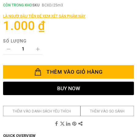
đầu
CÒN TRONG KHO
SKU
BCXD/25m3
của
thư
LÀ NGƯỜI ĐẦU TIÊN ĐỂ XEM XÉT SẢN PHẨM NÀY
viện
1.000 ₫
hình
ảnh
SỐ LƯỢNG
THÊM VÀO GIỎ HÀNG
BUY NOW
THÊM VÀO DANH SÁCH YÊU THÍCH
THÊM VÀO SO SÁNH
QUICK OVERVIEW