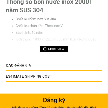
Thông số bồn nước inox 2000l
nằm SUS 304
Chất liệu bồn: Inox Sus 304
Chất liệu chân bồn: Thép inox V
Bảo hành: 10 năm
Kích thước: 1800 x 1220 x 1350 mm (Dài x Rộng x Cao)
Kích thước đường kính: 1170 mm
MORE VIEW
Độ dày: 0.9 mm
Công nghệ hàn lăn tự động cùng với vật liệu siêu bền giúp
cho sản phẩm bồn nước INOX có tuổi thọ cao
CÁC ĐÁNH GIÁ
Các thông số trên sai số cho phép ± 5 %
ESTIMATE SHIPPING COST
Đặc tính nổi trội của bồn inox
2000L nằm ngang
Đăng ký
Công nghệ hàn lăn tự động: Để đảm bảo độ bền đẹp của
bồn inox 2000L nằm, công nghệ hàn lăn tự động đã được
Hãy tham gia cộng đồng để nhận thông tin cập nhật đầu tiên!