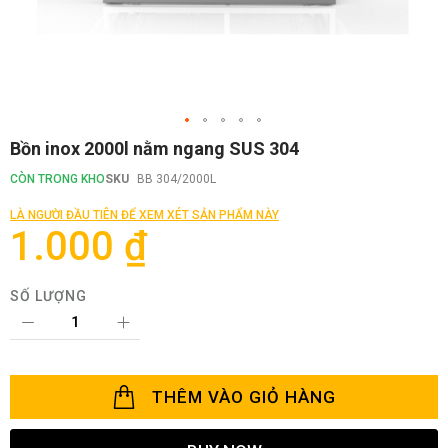
Chuyển
Bồn inox 2000l nằm ngang SUS 304
đến
phần
CÒN TRONG KHO
SKU
BB 304/2000L
đầu
của
LÀ NGƯỜI ĐẦU TIÊN ĐỂ XEM XÉT SẢN PHẨM NÀY
thư
1.000 ₫
viện
hình
ảnh
SỐ LƯỢNG
THÊM VÀO GIỎ HÀNG