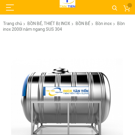
Trang chủ
BỒN BỂ, THIẾT BỊ INOX
BỒN BỂ
Bồn inox
Bồn
inox 2000l nằm ngang SUS 304
Chuyển
đến
phần
đầu
của
thư
viện
hình
ảnh