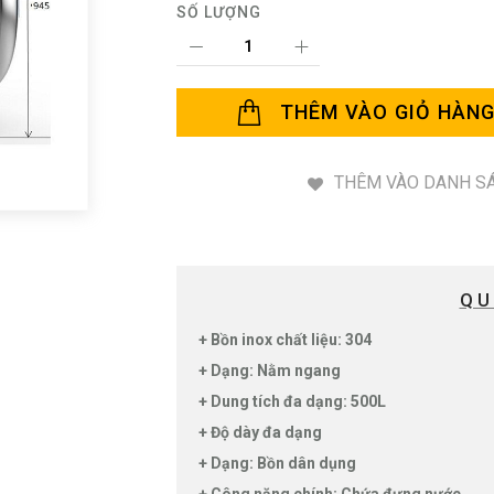
SỐ LƯỢNG
THÊM VÀO GIỎ HÀN
THÊM VÀO DANH SÁ
QU
+ Bồn inox chất liệu: 304
+ Dạng: Nằm ngang
+ Dung tích đa dạng: 500L
+ Độ dày đa dạng
+ Dạng: Bồn dân dụng