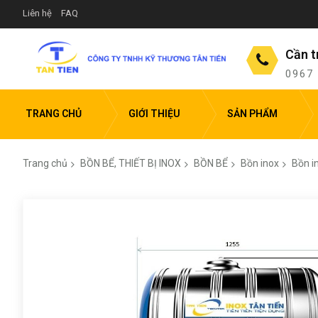
Liên hệ
FAQ
Cần t
0967
TRANG CHỦ
GIỚI THIỆU
SẢN PHẨM
Trang chủ
BỒN BỂ, THIẾT BỊ INOX
BỒN BỂ
Bồn inox
Bồn i
Chuyển
đến
phần
đầu
của
thư
viện
hình
ảnh