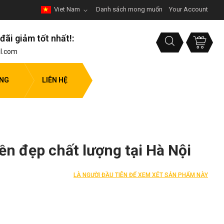
Viet Nam
Danh sách mong muốn
Your Account
đãi giảm tốt nhất!:
l.com
ỤNG
LIÊN HỆ
n đẹp chất lượng tại Hà Nội
LÀ NGƯỜI ĐẦU TIÊN ĐỂ XEM XÉT SẢN PHẨM NÀY