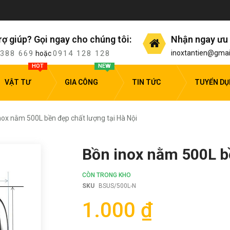
rợ giúp? Gọi ngay cho chúng tôi:
Nhận ngay ưu 
 388 669
0914 128 128
inoxtantien@gmai
hoặc
HOT
NEW
VẬT TƯ
GIA CÔNG
TIN TỨC
TUYỂN D
nox nằm 500L bền đẹp chất lượng tại Hà Nội
Bồn inox nằm 500L bề
CÒN TRONG KHO
SKU
BSUS/500L-N
1.000 ₫