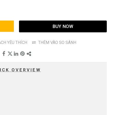
G
BUY NOW
CH YÊU THÍCH
THÊM VÀO SO SÁNH
ICK OVERVIEW