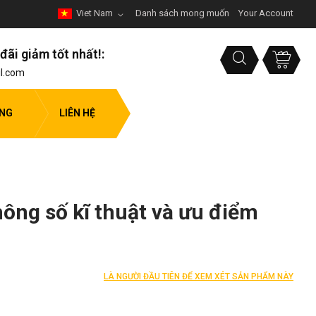
Viet Nam
Danh sách mong muốn
Your Account
đãi giảm tốt nhất!:
l.com
ỤNG
LIÊN HỆ
hông số kĩ thuật và ưu điểm
LÀ NGƯỜI ĐẦU TIÊN ĐỂ XEM XÉT SẢN PHẨM NÀY