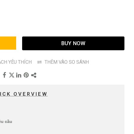
G
BUY NOW
CH YÊU THÍCH
THÊM VÀO SO SÁNH
ICK OVERVIEW
êu cầu