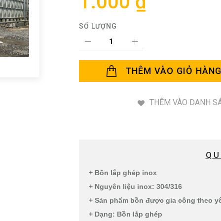
1.000 ₫
SỐ LƯỢNG
THÊM VÀO GIỎ HÀN
THÊM VÀO DANH SÁ
QU
+ Bồn lắp ghép inox
+ Nguyên liệu inox: 304/316
+ Sản phẩm bồn được gia công theo y
+ Dạng: Bồn lắp ghép