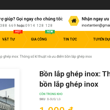
rợ giúp? Gọi ngay cho chúng tôi:
Nhận ngay ưu 
 388 669
0914 128 128
inoxtantien@gmai
hoặc
HOT
NEW
VẬT TƯ
GIA CÔNG
TIN TỨC
TUYỂN D
ắp ghép inox: Thông số kĩ thuật và ưu điểm bồn lắp ghép inox
Bồn lắp ghép inox: T
bồn lắp ghép inox
CÒN TRONG KHO
SKU
B-SUS/ LG