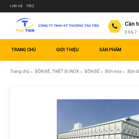
Liên hệ
FAQ
Cần t
0967
TRANG CHỦ
GIỚI THIỆU
SẢN PHẨM
Trang chủ
BỒN BỂ, THIẾT BỊ INOX
BỒN BỂ
Bồn inox
Bồn l
Chuyển
đến
phần
đầu
của
thư
viện
hình
ảnh