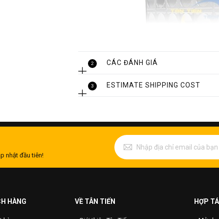
CÁC ĐÁNH GIÁ
2
ESTIMATE SHIPPING COST
3
1. Thông số kĩ thuật của bồn lắp ghé
- Tên sản phẩm: Bồn lắp ghép inox, bể l
- Chất liệu: inox 304, inox 316
- Độ dày: 0.8mm, 1mm, 1.2mm hoặc tùy
p nhật đầu tiên!
- Dung tích: 700l, 1000l, 1500l, 2000l…
lớn.
- Ứng dụng: Dự trự nguồn nước sạch sử
quá trình sản xuất, hoạt động xây dựng
CH HÀNG
VỀ TÂN TIẾN
HỢP TÁ
- Xuất xứ: Việt Nam