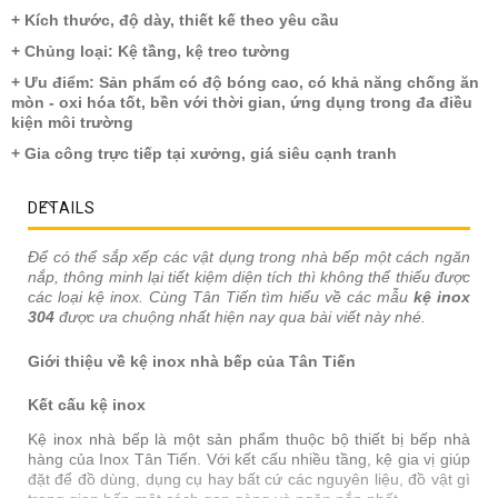
+ Kích thước, độ dày, thiết kế theo yêu cầu
+ Chủng loại: Kệ tầng, kệ treo tường
+ Ưu điểm: Sản phẩm có độ bóng cao, có khả năng chống ăn
mòn - oxi hóa tốt, bền với thời gian, ứng dụng trong đa điều
kiện môi trường
+ Gia công trực tiếp tại xưởng, giá siêu cạnh tranh
DETAILS
Để có thể sắp xếp các vật dụng trong nhà bếp một cách ngăn
nắp, thông minh lại tiết kiệm diện tích thì không thể thiếu được
các loại kệ inox. Cùng Tân Tiến tìm hiểu về các mẫu
kệ inox
304
được ưa chuộng nhất hiện nay qua bài viết này nhé.
Giới thiệu về kệ inox nhà bếp của Tân Tiến
Kết cấu kệ inox
Kệ inox nhà bếp là một sản phẩm thuộc bộ thiết bị bếp nhà
hàng của Inox Tân Tiến. Với kết cấu nhiều tầng, kệ gia vị giúp
đặt để đồ dùng, dụng cụ hay bất cứ các nguyên liệu, đồ vật gì