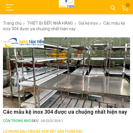
Trang chủ
THIẾT BỊ BẾP, NHÀ HÀNG
Giá kệ inox
Các mẫu kệ
inox 304 được ưa chuộng nhất hiện nay
Chuyển
đến
phần
đầu
của
thư
viện
hình
ảnh
Chuyển
Các mẫu kệ inox 304 được ưa chuộng nhất hiện nay
đến
phần
CÒN TRONG KHO
SKU
GK-SUS/304-1
đầu
của
LÀ NGƯỜI ĐẦU TIÊN ĐỂ XEM XÉT SẢN PHẨM NÀY