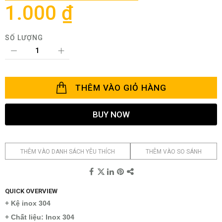
thư
1.000 ₫
viện
hình
ảnh
SỐ LƯỢNG
THÊM VÀO GIỎ HÀNG
BUY NOW
THÊM VÀO DANH SÁCH YÊU THÍCH
THÊM VÀO SO SÁNH
QUICK OVERVIEW
+ Kệ inox 304
+ Chất liệu: Inox 304