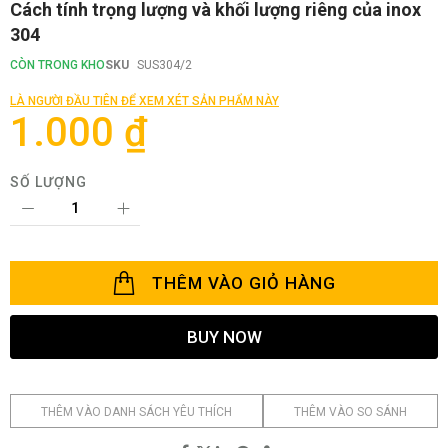
Chuyển
Cách tính trọng lượng và khối lượng riêng của inox
đến
304
phần
đầu
CÒN TRONG KHO
SKU
SUS304/2
của
thư
LÀ NGƯỜI ĐẦU TIÊN ĐỂ XEM XÉT SẢN PHẨM NÀY
viện
1.000 ₫
hình
ảnh
SỐ LƯỢNG
THÊM VÀO GIỎ HÀNG
BUY NOW
THÊM VÀO DANH SÁCH YÊU THÍCH
THÊM VÀO SO SÁNH