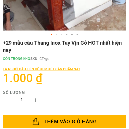
Chuyển
+29 mẫu cầu Thang Inox Tay Vịn Gỗ HOT nhất hiện
đến
nay
phần
đầu
CÒN TRONG KHO
SKU
CT/go
của
thư
LÀ NGƯỜI ĐẦU TIÊN ĐỂ XEM XÉT SẢN PHẨM NÀY
viện
1.000 ₫
hình
ảnh
SỐ LƯỢNG
THÊM VÀO GIỎ HÀNG