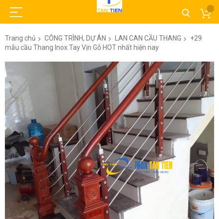
Trang chủ
CÔNG TRÌNH, DỰ ÁN
LAN CAN CẦU THANG
+29
mẫu cầu Thang Inox Tay Vịn Gỗ HOT nhất hiện nay
Chuyển
đến
phần
đầu
của
thư
viện
hình
ảnh