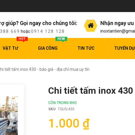
rợ giúp? Gọi ngay cho chúng tôi:
Nhận ngay ưu 
 388 669
0914 128 128
inoxtantien@gmai
hoặc
HOT
NEW
VẬT TƯ
GIA CÔNG
TIN TỨC
TUYỂN D
hi tiết tấm inox 430 - báo giá - địa chỉ mua uy tín
Chi tiết tấm inox 430 
CÒN TRONG KHO
SKU
TSUS/430
1.000 ₫