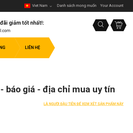
Viet Nam
Danh sách mong muốn
Your Account
đãi giảm tốt nhất!:
l.com
ỤNG
LIÊN HỆ
- báo giá - địa chỉ mua uy tín
LÀ NGƯỜI ĐẦU TIÊN ĐỂ XEM XÉT SẢN PHẨM NÀY