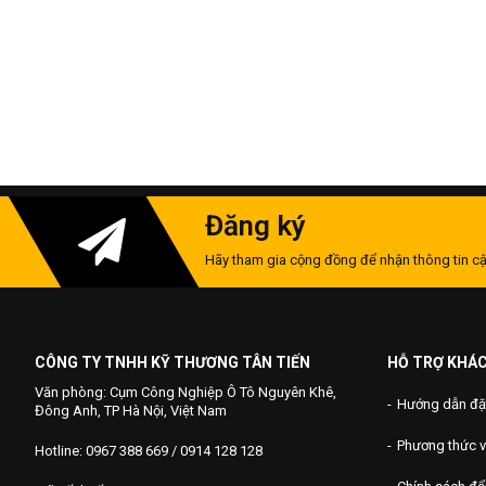
Đăng ký
Hãy tham gia cộng đồng để nhận thông tin cậ
CÔNG TY TNHH KỸ THƯƠNG TÂN TIẾN
HỖ TRỢ KHÁ
Văn phòng: Cụm Công Nghiệp Ô Tô Nguyên Khê,
Hướng dẫn đặ
Đông Anh, TP Hà Nội, Việt Nam
Phương thức 
Hotline: 0967 388 669 / 0914 128 128