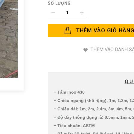
SỐ LƯỢNG
THÊM VÀO GIỎ HÀN
THÊM VÀO DANH SÁ
QU
+ Tấm inox 430
+ Chiều ngang (khổ rộng): 1m, 1.2m, 1
+ Chiều dài: 1m, 2m, 2.4m, 3m, 4m, 5m
+ Độ dày thông dụng là: 0.5mm, 1mm,
+ Tiêu chuẩn: ASTM