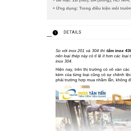
+ Bề mặt: 2B (mờ), BA (bóng), HL/ No4,
+ Ứng dụng: Trong điều kiện môi trư
DETAILS
1
So với inox 201 và 304 thì
tấm inox 43
nên loại thép này có tỉ lệ ít hơn các loạ
inox 304.
Hiện nay, trên thị trường có vô vàn các
kèm của từng loại cũng có sự chênh lệc
phải trường hợp mua nhầm lẫn, không đá