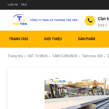
Liên hệ
FAQ
Cần t
0967
TRANG CHỦ
GIỚI THIỆU
SẢN PHẨM
Trang chủ
VẬT TƯ INOX
TẤM CUỘN INOX
Tấm inox 430
C
Chuyển
đến
phần
đầu
của
thư
viện
hình
ảnh