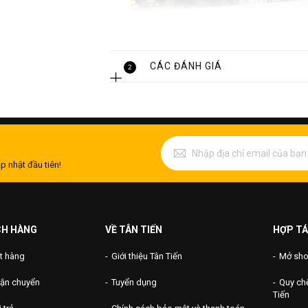
CÁC ĐÁNH GIÁ
2
p nhật đầu tiên!
CH HÀNG
VỀ TÂN TIẾN
HỢP TÁ
t hàng
Giới thiệu Tân Tiến
Mở shop
vận chuyển
Tuyển dụng
Quy chế
Tiến