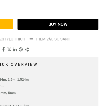
G
BUY NOW
CH YÊU THÍCH
THÊM VÀO SO SÁNH
ICK OVERVIEW
.24m, 1.5m, 1.524m
, 6m…
 2mm, 5mm