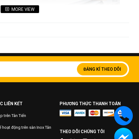
MORE VIEW
Đăng
ký
ĐĂNG KÍ THEO DÕI
để
nhận
bản
tin
của
chúng
C LIÊN KẾT
PHƯƠNG THỨC THANH TOÁN
tôi:
 trên Tân Tiến
 hoạt động trên sàn Inox Tân
THEO DÕI CHÚNG TÔI