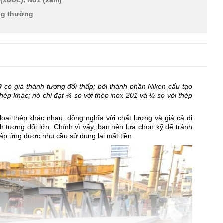
 (xước), No1 (xám)
ờng thường
0
có giá thành tương đối thấp; bởi thành phần Niken cấu tạo
i thép khác; nó chỉ đạt ¾ so với thép inox 201 và ½ so với thép
 loại thép khác nhau, đồng nghĩa với chất lượng và giá cả đi
h tương đối lớn. Chính vì vậy, bạn nên lựa chọn kỹ để tránh
p ứng được nhu cầu sử dụng lại mất tiền.