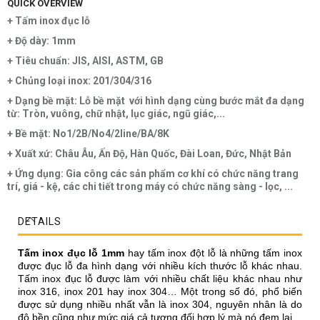
QUICK OVERVIEW
+ Tấm inox đục lỗ
+ Độ dày: 1mm
+ Tiêu chuẩn: JIS, AISI, ASTM, GB
+ Chủng loại inox: 201/304/316
+ Dạng bề mặt: Lỗ bề mặt với hình dạng cùng bước mắt đa dạng
từ: Tròn, vuông, chữ nhật, lục giác, ngũ giác,...
+ Bề mặt: No1/2B/No4/2line/BA/8K
+ Xuất xứ: Châu Âu, Ấn Độ, Hàn Quốc, Đài Loan, Đức, Nhật Bản
+ Ứng dụng: Gia công các sản phẩm cơ khí có chức năng trang
trí, giá - kệ, các chi tiết trong máy có chức năng sàng - lọc, ...
DETAILS
Tấm inox đục lỗ 1mm
hay tấm inox đột lỗ là những tấm inox
được đục lỗ đa hình dạng với nhiều kích thước lỗ khác nhau.
Tấm inox đục lỗ được làm với nhiều chất liệu khác nhau như
inox 316, inox 201 hay inox 304… Một trong số đó, phổ biến
được sử dụng nhiều nhất vẫn là inox 304, nguyên nhân là do
độ bền cũng như mức giá cả tương đối hợp lý mà nó đem lại.