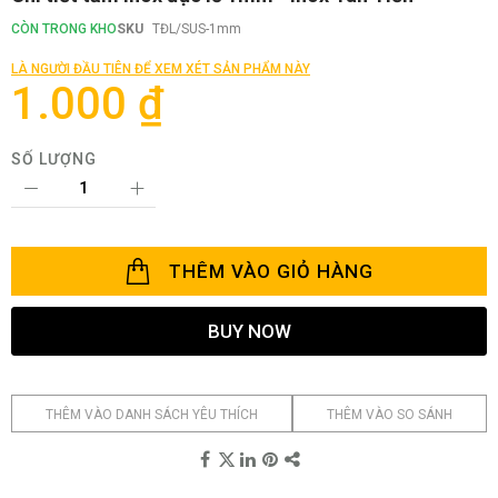
đến
phần
CÒN TRONG KHO
SKU
TĐL/SUS-1mm
đầu
của
LÀ NGƯỜI ĐẦU TIÊN ĐỂ XEM XÉT SẢN PHẨM NÀY
thư
1.000 ₫
viện
hình
ảnh
SỐ LƯỢNG
THÊM VÀO GIỎ HÀNG
BUY NOW
THÊM VÀO DANH SÁCH YÊU THÍCH
THÊM VÀO SO SÁNH