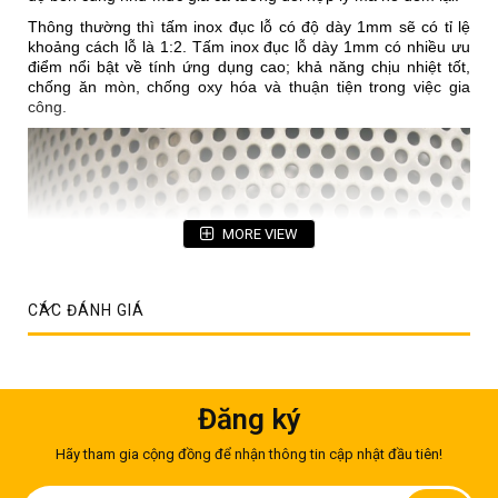
Thông thường thì tấm inox đục lỗ có độ dày 1mm sẽ có tỉ lệ
khoảng cách lỗ là 1:2. Tấm inox đục lỗ dày 1mm có nhiều ưu
điểm nổi bật về tính ứng dụng cao; khả năng chịu nhiệt tốt,
chống ăn mòn, chống oxy hóa và thuận tiện trong việc gia
công.
MORE VIEW
CÁC ĐÁNH GIÁ
Đăng ký
Hãy tham gia cộng đồng để nhận thông tin cập nhật đầu tiên!
Thông thường để đục lỗ cho tấm inox sẽ sử dụng loại máy
cơ/laser hoặc máy CNC. Trước khi tiến hành đục lỗ, các tấm
Đăng