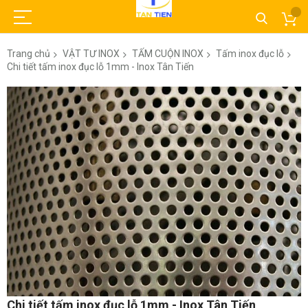
Trang chủ
VẬT TƯ INOX
TẤM CUỘN INOX
Tấm inox đục lỗ
Chi tiết tấm inox đục lỗ 1mm - Inox Tân Tiến
Chuyển
đến
phần
đầu
của
thư
viện
hình
ảnh
Chuyển
Chi tiết tấm inox đục lỗ 1mm - Inox Tân Tiến