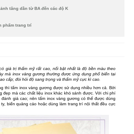
 ảnh tăng dần từ BA đến các độ K
n phẩm trang trí
 có giá trị thẩm mỹ rất cao, nổi bật nhất là độ bền màu theo
 này mà inox vàng gương thường được ứng dụng phổ biến tại
cao cấp; đòi hỏi độ sang trọng và thẩm mỹ cực kì cao.
àng thì tấm inox vàng gương được sử dụng nhiều hơn cả. Bởi
g đẹp mà các chất liệu inox khác khó sánh được. Với chi phí
c đánh giá cao; nên tấm inox vàng gương có thể được dùng
ty, biển quảng cáo hoặc dùng làm trang trí nội thất đều cực