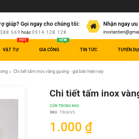
rợ giúp? Gọi ngay cho chúng tôi:
Nhận ngay ưu 
 388 669
0914 128 128
inoxtantien@gmai
hoặc
HOT
NEW
VẬT TƯ
GIA CÔNG
TIN TỨC
TUYỂN D
ương
Chi tiết tấm inox vàng gương - giá bán hiện nay
Chi tiết tấm inox vàn
CÒN TRONG KHO
SKU
TSUS/VG
1.000 ₫