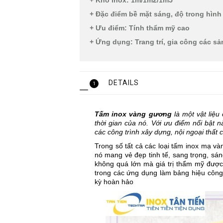
+ Khổ inox: 1m/1m2/1m5
+ Đặc điểm bề mặt sáng, độ trong hình
+ Ưu điểm: Tính thẩm mỹ cao
+ Ứng dụng: Trang trí, gia công các sả
DETAILS
1
Tấm inox vàng gương
là một vật liệu
thời gian của nó. Với ưu điểm nổi bật
các công trình xây dựng, nội ngoại thất 
Trong số tất cả các loại tấm inox mạ v
nó mang vẻ đẹp tinh tế, sang trọng, sán
không quá lớn mà giá trị thẩm mỹ đượ
trong các ứng dụng làm bảng hiệu công 
kỳ hoàn hảo