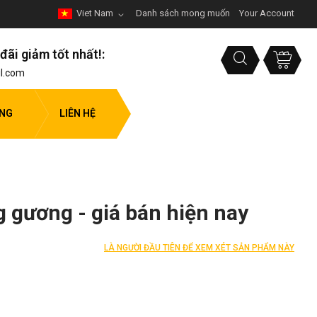
Viet Nam
Danh sách mong muốn
Your Account
đãi giảm tốt nhất!:
l.com
ỤNG
LIÊN HỆ
g gương - giá bán hiện nay
LÀ NGƯỜI ĐẦU TIÊN ĐỂ XEM XÉT SẢN PHẨM NÀY