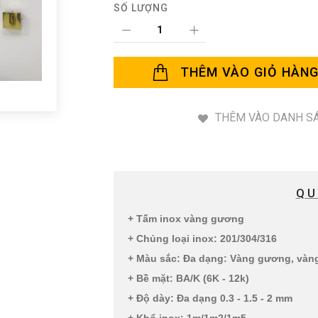
SỐ LƯỢNG
THÊM VÀO GIỎ HÀN
THÊM VÀO DANH SÁ
QU
+ Tấm inox vàng gương
+ Chủng loại inox: 201/304/316
+ Màu sắc: Đa dạng: Vàng gương, và
+ Bề mặt: BA/K (6K - 12k)
+ Độ dày: Đa dạng 0.3 - 1.5 - 2 mm