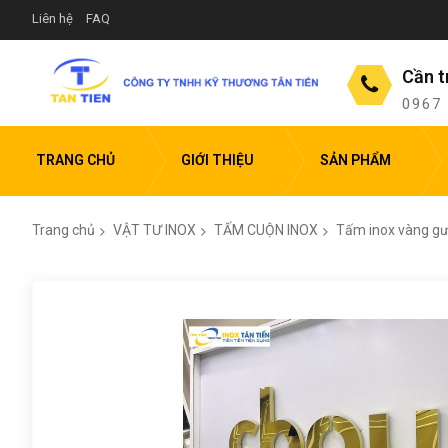
Liên hệ
FAQ
Cần t
0967
TRANG CHỦ
GIỚI THIỆU
SẢN PHẨM
Trang chủ
VẬT TƯ INOX
TẤM CUỘN INOX
Tấm inox vàng g
Chuyển
đến
phần
đầu
của
thư
viện
hình
ảnh