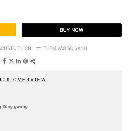
G
BUY NOW
CH YÊU THÍCH
THÊM VÀO SO SÁNH
ICK OVERVIEW
ng đồng gương