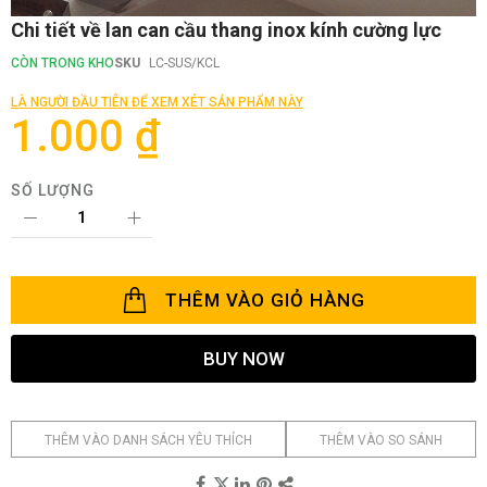
Chuyển
Chi tiết về lan can cầu thang inox kính cường lực
đến
phần
CÒN TRONG KHO
SKU
LC-SUS/KCL
đầu
của
LÀ NGƯỜI ĐẦU TIÊN ĐỂ XEM XÉT SẢN PHẨM NÀY
thư
1.000 ₫
viện
hình
ảnh
SỐ LƯỢNG
THÊM VÀO GIỎ HÀNG
BUY NOW
THÊM VÀO DANH SÁCH YÊU THÍCH
THÊM VÀO SO SÁNH