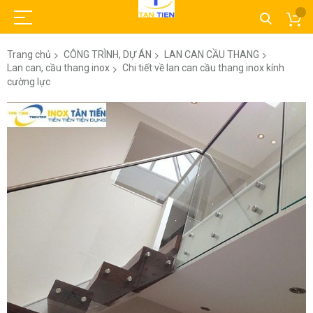
Trang chủ
CÔNG TRÌNH, DỰ ÁN
LAN CAN CẦU THANG
Lan can, cầu thang inox
Chi tiết về lan can cầu thang inox kính
cường lực
Chuyển
đến
phần
đầu
của
thư
viện
hình
ảnh