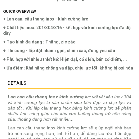
QUICK OVERVIEW
+ Lan can, cầu thang inox - kính cường lực
+ Chất liệu inox: 201/304/316 - kết hợp với kính cường lực đa dộ
dày
+ Tạo hình đa dạng :
Thẳng, zíc zắc
+ Thi công - lắp đặt nhanh gọn, chính xác, đúng yêu cầu
+ Phù hợp với nhiều thiết kế: Hiện đại, cổ điển, bán cổ điểm, ...
+ Ưu điểm: Khả năng chống va đập, chịu lực tốt, không bị oxi hóa
DETAILS
Lan can cầu thang inox kính cường
lực với vật liệu Inox 304
và kính cường lực là sản phẩm siêu bền đẹp và chịu lực va
đập tốt . Khi lắp cầu thang inox bằng kính cường lực sẽ phản
chiếu ánh sáng giúp cho khu vực buồng thang trở nên sáng
sủa, thoáng đãng hơn rất nhiều…
Lan can cầu thang inox kính cường lực sẽ giúp ngôi nhà bạn
trở nên sang trọng hơn, tinh tế hơn, dễ dàng lau rửa, bền đẹp
ngoài ra nó đáp ứng đủ yêu cầu về độ an toàn và tính bền