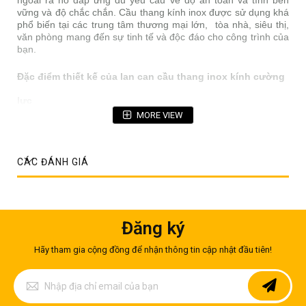
vững và độ chắc chắn. Cầu thang kính inox được sử dụng khá
phổ biến tại các trung tâm thương mại lớn, tòa nhà, siêu thị,
văn phòng mang đến sự tinh tế và độc đáo cho công trình của
bạn.
Đặc điểm thiết kế của lan can cầu thang inox kính cường
lực
MORE VIEW
+ Lan can, cầu thang inox - kính cường lực
+ Chất liệu inox: 201/304/316 - kết hợp với kính cường lực đa
dộ dày
CÁC ĐÁNH GIÁ
+ Tạo hình đa dạng: Thẳng, zíc zắc
+ Thi công - lắp đặt nhanh gọn, chính xác, đúng yêu cầu
+ Phù hợp với nhiều thiết kế: Hiện đại, cổ điển, bán cổ điểm, ...
Đăng ký
+ Ưu điểm: Khả năng chống va đập, chịu lực tốt, không bị oxi
hóa
Hãy tham gia cộng đồng để nhận thông tin cập nhật đầu tiên!
+ Bảo hành: 2 năm
Đăng
ký
để