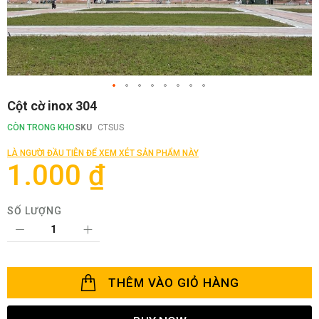
Chuyển
Cột cờ inox 304
đến
phần
CÒN TRONG KHO
SKU
CTSUS
đầu
của
LÀ NGƯỜI ĐẦU TIÊN ĐỂ XEM XÉT SẢN PHẨM NÀY
thư
1.000 ₫
viện
hình
ảnh
SỐ LƯỢNG
THÊM VÀO GIỎ HÀNG