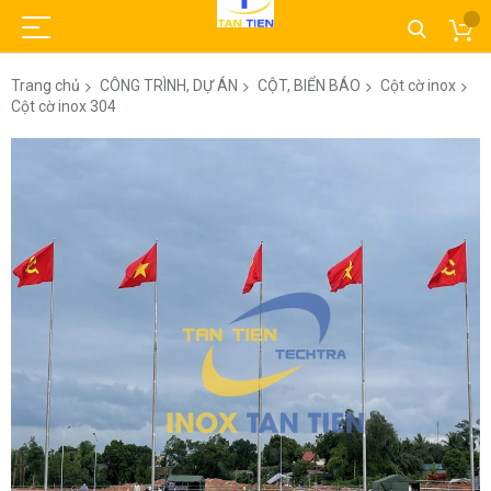
Trang chủ
CÔNG TRÌNH, DỰ ÁN
CỘT, BIỂN BÁO
Cột cờ inox
Cột cờ inox 304
Chuyển
đến
phần
đầu
của
thư
viện
hình
ảnh