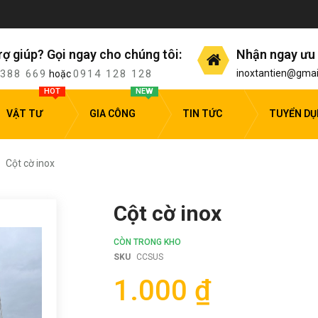
rợ giúp? Gọi ngay cho chúng tôi:
Nhận ngay ưu 
 388 669
0914 128 128
inoxtantien@gmai
hoặc
HOT
NEW
VẬT TƯ
GIA CÔNG
TIN TỨC
TUYỂN D
Cột cờ inox
Cột cờ inox
CÒN TRONG KHO
SKU
CCSUS
1.000 ₫