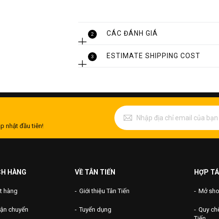
CÁC ĐÁNH GIÁ
2
ESTIMATE SHIPPING COST
3
p nhật đầu tiên!
CH HÀNG
VỀ TÂN TIẾN
HỢP TÁ
t hàng
Giới thiệu Tân Tiến
Mở shop
vận chuyển
Tuyển dụng
Quy chế
Cột cờ inox cao 28
Tiến