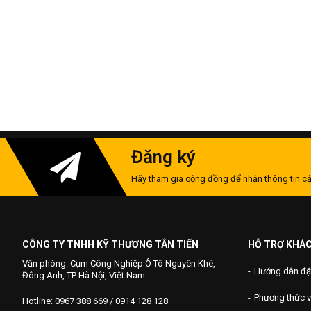
Đăng ký
Hãy tham gia cộng đồng để nhận thông tin cậ
CÔNG TY TNHH KỸ THƯƠNG TÂN TIẾN
HỖ TRỢ KHÁ
Văn phòng: Cụm Công Nghiệp Ô Tô Nguyên Khê,
Hướng dẫn đặ
Đông Anh, TP Hà Nội, Việt Nam
Phương thức 
Hotline: 0967 388 669 / 0914 128 128