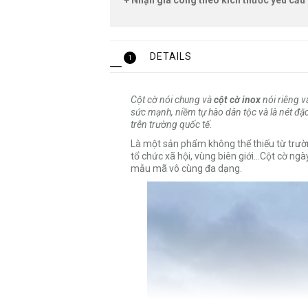
+ Nhận gia công theo kích thước yêu cầu 
DETAILS
1
Cột cờ nói chung và
cột cờ inox
nói riêng v
sức mạnh, niềm tự hào dân tộc và là nét đặc
trên trường quốc tế.
Là một sản phẩm không thể thiếu từ trường
tổ chức xã hội, vùng biên giới…Cột cờ ngày
mẫu mã vô cùng đa dạng.