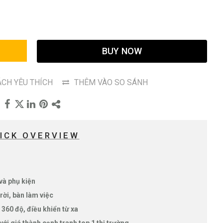
G
BUY NOW
CH YÊU THÍCH
THÊM VÀO SO SÁNH
ICK OVERVIEW
 và phụ kiện
rời, bàn làm việc
 360 độ, điều khiển từ xa