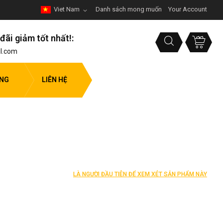
Viet Nam
Danh sách mong muốn
Your Account
đãi giảm tốt nhất!:
l.com
ỤNG
LIÊN HỆ
LÀ NGƯỜI ĐẦU TIÊN ĐỂ XEM XÉT SẢN PHẨM NÀY