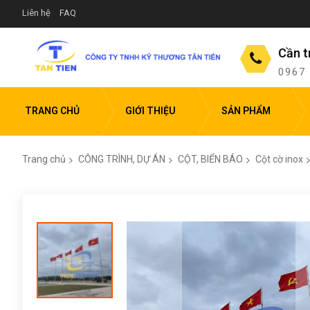
Liên hệ
FAQ
Cần t
0967
TRANG CHỦ
GIỚI THIỆU
SẢN PHẨM
Trang chủ
CÔNG TRÌNH, DỰ ÁN
CỘT, BIỂN BÁO
Cột cờ inox
Chuyển
đến
phần
đầu
của
thư
viện
hình
ảnh