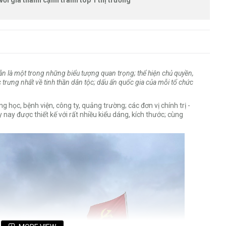
với giá thành cạnh tranh top 1 thị trường
ẫn là một trong những biểu tượng quan trọng; thể hiện chủ quyền,
 trưng nhất về tinh thần dân tộc; dấu ấn quốc gia của mỗi tổ chức
 học, bệnh viện, công ty, quảng trường; các đơn vị chính trị -
 nay được thiết kế với rất nhiều kiểu dáng, kích thước; cùng