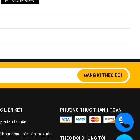
MORE VIEW
Đăng
ký
ĐĂNG KÍ THEO DÕI
để
nhận
bản
tin
của
chúng
C LIÊN KẾT
PHƯƠNG THỨC THANH TOÁN
tôi:
 trên Tân Tiến
 hoạt động trên sàn Inox Tân
m tại quảng trường Phổ Yên - Thái Nguyên
THEO DÕI CHÚNG TÔI