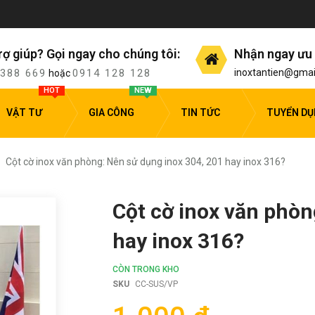
rợ giúp? Gọi ngay cho chúng tôi:
Nhận ngay ưu 
 388 669
0914 128 128
inoxtantien@gmai
hoặc
HOT
NEW
VẬT TƯ
GIA CÔNG
TIN TỨC
TUYỂN D
Cột cờ inox văn phòng: Nên sử dụng inox 304, 201 hay inox 316?
Cột cờ inox văn phòn
hay inox 316?
CÒN TRONG KHO
SKU
CC-SUS/VP