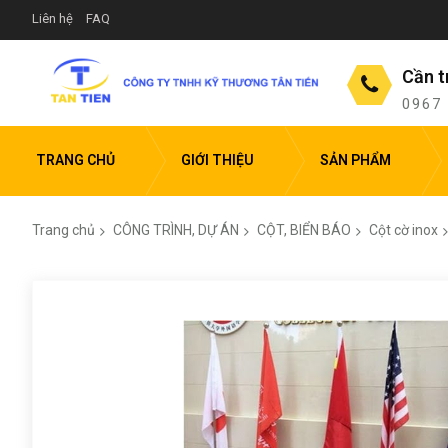
Liên hệ
FAQ
Cần t
0967
TRANG CHỦ
GIỚI THIỆU
SẢN PHẨM
Trang chủ
CÔNG TRÌNH, DỰ ÁN
CỘT, BIỂN BÁO
Cột cờ inox
Chuyển
đến
phần
đầu
của
thư
viện
hình
ảnh