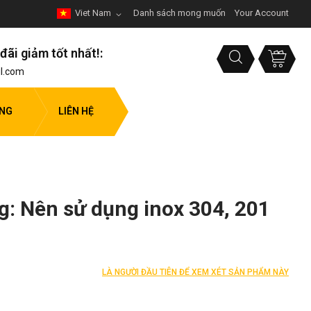
Viet Nam
Danh sách mong muốn
Your Account
đãi giảm tốt nhất!:
l.com
ỤNG
LIÊN HỆ
g: Nên sử dụng inox 304, 201
LÀ NGƯỜI ĐẦU TIÊN ĐỂ XEM XÉT SẢN PHẨM NÀY