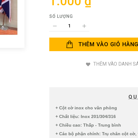
1.000 ₫
SỐ LƯỢNG
THÊM VÀO GIỎ HÀN
THÊM VÀO DANH SÁ
QU
+ Cột cờ inox cho văn phòng
+ Chất liệu: Inox 201/304/316
+ Chiều cao: Thấp - Trung bình
+ Các bộ phận chính: Trụ chân cột cờ, t