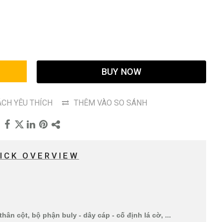
G
BUY NOW
CH YÊU THÍCH
THÊM VÀO SO SÁNH
ICK OVERVIEW
hân cột, bộ phận buly - dây cáp - cố định lá cờ, ...