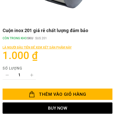
Chuyển
Cuộn inox 201 giá rẻ chất lượng đảm bảo
đến
phần
CÒN TRONG KHO
SKU
SUS 201
đầu
của
LÀ NGƯỜI ĐẦU TIÊN ĐỂ XEM XÉT SẢN PHẨM NÀY
thư
1.000 ₫
viện
hình
ảnh
SỐ LƯỢNG
THÊM VÀO GIỎ HÀNG
BUY NOW