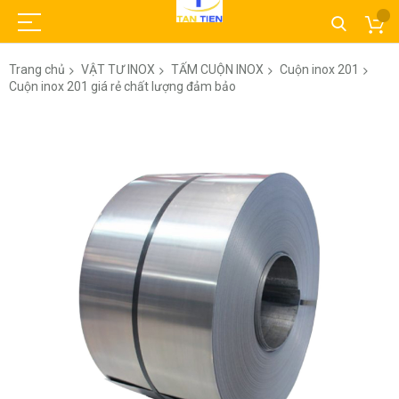
Trang chủ
VẬT TƯ INOX
TẤM CUỘN INOX
Cuộn inox 201
Cuộn inox 201 giá rẻ chất lượng đảm bảo
Chuyển
đến
phần
đầu
của
thư
viện
hình
ảnh