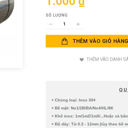
1.000 ₫
SỐ LƯỢNG
THÊM VÀO GIỎ HÀN
THÊM VÀO DANH SÁ
QU
+ Chủng loại: Inox 304
+ Bề mặt: No1/2B/BA/No4/HL/8K
+ Khổ inox: 1m/1m2/1m5/...Hoặc xả bă
+ Độ dày: Từ 0.3 - 12mm (tùy theo bề 