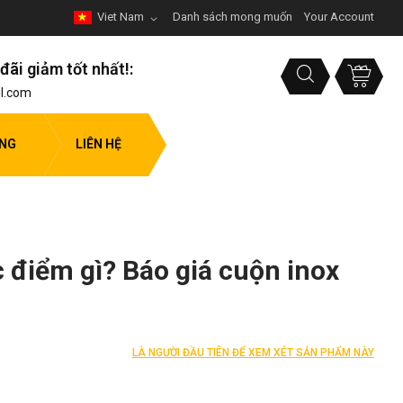
Viet Nam
Danh sách mong muốn
Your Account
đãi giảm tốt nhất!:
l.com
ỤNG
LIÊN HỆ
 điểm gì? Báo giá cuộn inox
LÀ NGƯỜI ĐẦU TIÊN ĐỂ XEM XÉT SẢN PHẨM NÀY