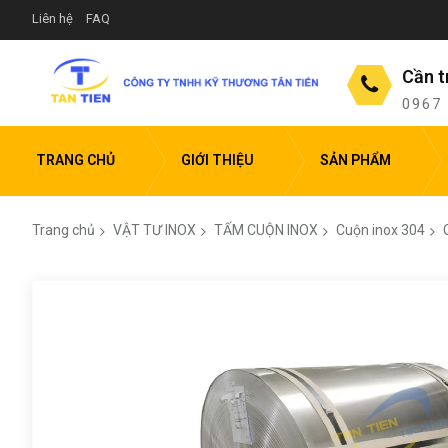
Liên hệ
FAQ
Cần t
0967
TRANG CHỦ
GIỚI THIỆU
SẢN PHẨM
Trang chủ
VẬT TƯ INOX
TẤM CUỘN INOX
Cuộn inox 304
Chuyển
đến
phần
đầu
của
thư
viện
hình
ảnh