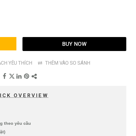
G
BUY NOW
CH YÊU THÍCH
THÊM VÀO SO SÁNH
ICK OVERVIEW
ng theo yêu cầu
mặt)