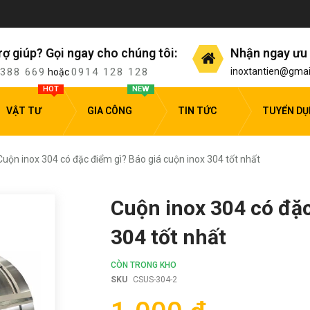
rợ giúp? Gọi ngay cho chúng tôi:
Nhận ngay ưu 
 388 669
0914 128 128
inoxtantien@gmai
hoặc
HOT
NEW
VẬT TƯ
GIA CÔNG
TIN TỨC
TUYỂN D
Cuộn inox 304 có đặc điểm gì? Báo giá cuộn inox 304 tốt nhất
Cuộn inox 304 có đặc
304 tốt nhất
CÒN TRONG KHO
SKU
CSUS-304-2