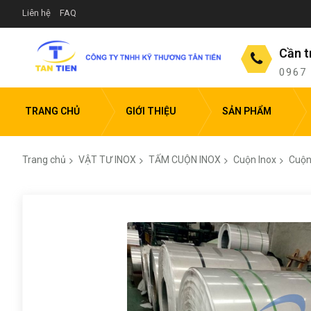
Liên hệ
FAQ
Cần t
0967
TRANG CHỦ
GIỚI THIỆU
SẢN PHẨM
Trang chủ
VẬT TƯ INOX
TẤM CUỘN INOX
Cuộn Inox
Cuộn
Chuyển
đến
phần
đầu
của
thư
viện
hình
ảnh