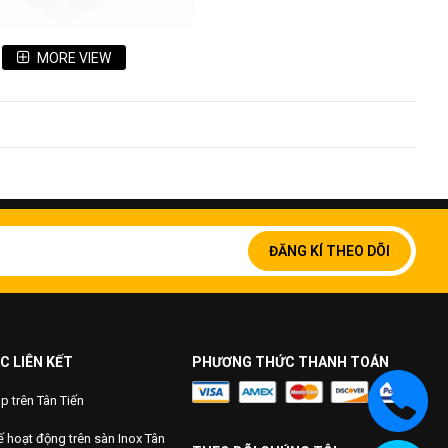
MORE VIEW
Đăng
ký
ĐĂNG KÍ THEO DÕI
để
0mm, 1525mm
nhận
bản
am, Hàn Quốc, ...
tin
của
chúng
C LIÊN KẾT
PHƯƠNG THỨC THANH TOÁN
tôi:
Mangan
Si
Photpho
Molypden
 trên Tân Tiến
2.00%
0.75%
0.05%
1.00%
 hoạt động trên sàn Inox Tân