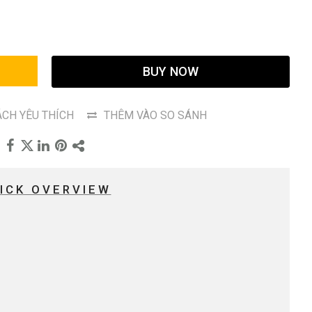
G
BUY NOW
CH YÊU THÍCH
THÊM VÀO SO SÁNH
ICK OVERVIEW