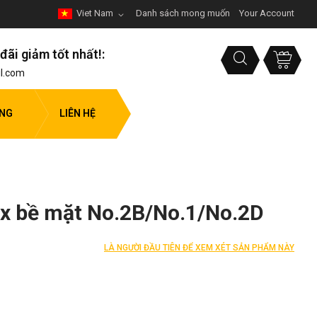
Viet Nam
Danh sách mong muốn
Your Account
đãi giảm tốt nhất!:
l.com
ỤNG
LIÊN HỆ
ox bề mặt No.2B/No.1/No.2D
LÀ NGƯỜI ĐẦU TIÊN ĐỂ XEM XÉT SẢN PHẨM NÀY