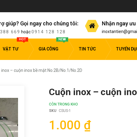
rợ giúp? Gọi ngay cho chúng tôi:
Nhận ngay ưu 
 388 669
0914 128 128
inoxtantien@gmai
hoặc
HOT
NEW
VẬT TƯ
GIA CÔNG
TIN TỨC
TUYỂN D
 inox – cuộn inox bề mặt No.2B/No.1/No.2D
Cuộn inox – cuộn in
CÒN TRONG KHO
SKU
CSUS-1
1.000 ₫