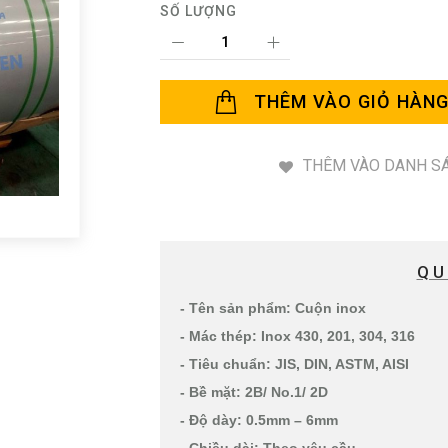
SỐ LƯỢNG
THÊM VÀO GIỎ HÀN
THÊM VÀO DANH SÁ
QU
- Tên sản phẩm: Cuộn inox
- Mác thép: Inox 430, 201, 304, 316
- Tiêu chuẩn: JIS, DIN, ASTM, AISI
- Bề mặt: 2B/ No.1/ 2D
- Độ dày: 0.5mm – 6mm