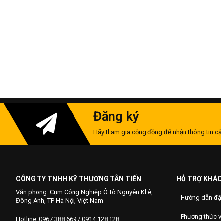
Đăng ký
Hãy tham gia cộng đồng để nhận thông tin cậ
CÔNG TY TNHH KỸ THƯƠNG TÂN TIẾN
HỖ TRỢ KHÁ
Văn phòng: Cụm Công Nghiệp Ô Tô Nguyên Khê,
Hướng dẫn đặ
Đông Anh, TP Hà Nội, Việt Nam
Phương thức 
Hotline: 0967 388 669 / 0914 128 128