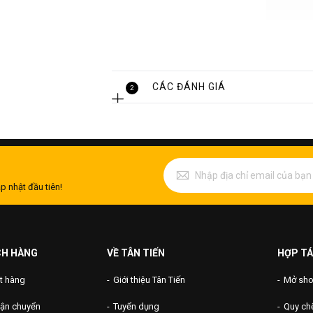
Thông tin sản phẩm
- Tên sản phẩm: Cuộn inox
CÁC ĐÁNH GIÁ
2
- Mác thép: Inox 430, 201, 304, 316
- Tiêu chuẩn: JIS, DIN, ASTM, AISI
- Bề mặt: 2B/ No.1/ 2D
- Độ dày: 0.5mm – 6mm
- Chiều dài: Theo yêu cầu
p nhật đầu tiên!
- Chiểu rộng: 1000mm, 1200mm, 150
- Xuất xứ: Đài Loan, Trung Quốc, Việt N
Thành phần cấu tạo cuộn inox
CH HÀNG
VỀ TÂN TIẾN
HỢP TÁ
Crom
Niken
Cacbon
t hàng
Giới thiệu Tân Tiến
Mở shop
Inox
16% -
10% -
0.08%
vận chuyển
Tuyển dụng
Quy chế