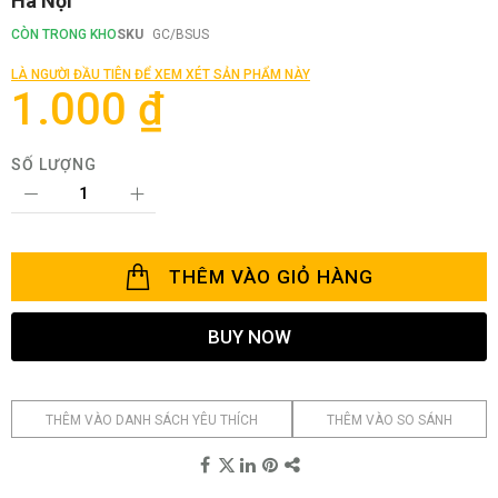
Hà Nội
phần
đầu
CÒN TRONG KHO
SKU
GC/BSUS
của
thư
LÀ NGƯỜI ĐẦU TIÊN ĐỂ XEM XÉT SẢN PHẨM NÀY
viện
1.000 ₫
hình
ảnh
SỐ LƯỢNG
THÊM VÀO GIỎ HÀNG
BUY NOW
THÊM VÀO DANH SÁCH YÊU THÍCH
THÊM VÀO SO SÁNH