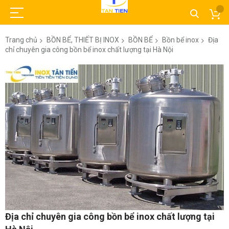
Trang chủ
BỒN BỂ, THIẾT BỊ INOX
BỒN BỂ
Bồn bể inox
Địa
chỉ chuyên gia công bồn bể inox chất lượng tại Hà Nội
Chuyển
đến
phần
đầu
của
thư
viện
hình
ảnh
Chuyển
Địa chỉ chuyên gia công bồn bể inox chất lượng tại
đến