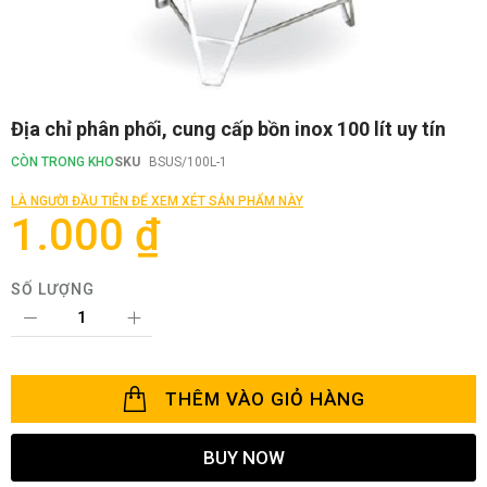
Chuyển
Địa chỉ phân phối, cung cấp bồn inox 100 lít uy tín
đến
phần
CÒN TRONG KHO
SKU
BSUS/100L-1
đầu
của
LÀ NGƯỜI ĐẦU TIÊN ĐỂ XEM XÉT SẢN PHẨM NÀY
thư
1.000 ₫
viện
hình
ảnh
SỐ LƯỢNG
THÊM VÀO GIỎ HÀNG
BUY NOW