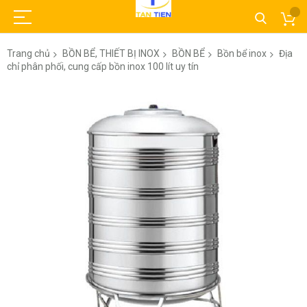
Trang chủ
BỒN BỂ, THIẾT BỊ INOX
BỒN BỂ
Bồn bể inox
Địa
chỉ phân phối, cung cấp bồn inox 100 lít uy tín
Chuyển
đến
phần
đầu
của
thư
viện
hình
ảnh