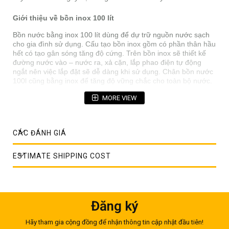
Giới thiệu về bồn inox 100 lít
Bồn nước bằng inox 100 lít dùng để dự trữ nguồn nước sạch
cho gia đình sử dụng. Cấu tạo bồn inox gồm có phần thân hầu
hết có tạo gân sóng tăng độ cứng. Trên bồn inox sẽ thiết kế
đường nước vào – nước ra, xả cặn, lắp phao điện tự động
ngắt nên việc lắp đặt sẽ dễ dàng khi sử dụng. Chân bồn nước
100l cũng bằng inox để tăng độ vững chắc cho toàn bộ nước.
MORE VIEW
CÁC ĐÁNH GIÁ
ESTIMATE SHIPPING COST
Đăng ký
Hãy tham gia cộng đồng để nhận thông tin cập nhật đầu tiên!