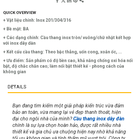
QUICK OVERVIEW
+ Vật liệu chính: Inox 201/304/316
+ Bề mặt: BA
+ Các dạng chính: Cầu thang inox tròn/ vuông/chữ nhật kết hợp
với inox dây dàn
+ Kết cấu cầu thang: Theo bậc thẳng, uốn cong, xoắn ốc, ...
+ Ưu điểm: Sản phẩm có độ bền cao, khả năng chống oxi hóa nổi
bật, độ chắc chắn cao; làm nổi bật thiết kế - phong cách của
không gian
DETAILS
Bạn đang tìm kiếm một giải pháp kiến trúc vừa đảm
bảo an toàn, vừa mang lại vẻ đẹp thanh thoát, hiện
đại cho ngôi nhà của mình?
Cầu thang inox dây đàn
chính là sự lựa chọn hoàn hảo, được rất nhiều nhà
thiết kế và gia chủ ưa chuộng hiện nay nhờ khả năng
tối ưu không gian và tính thẩm mỹ vượt trội. Công ty