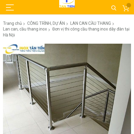
Trang chủ
CÔNG TRÌNH, DỰ ÁN
LAN CAN CẦU THANG
Lan can, cầu thang inox
Đơn vị thi công cầu thang inox dây đàn tại
Hà Nội
Chuyển
đến
phần
đầu
của
thư
viện
hình
ảnh