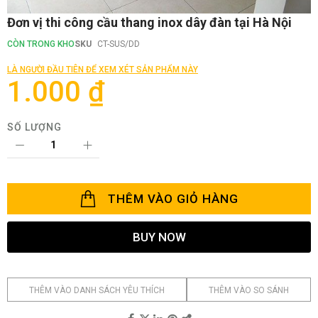
Chuyển
Đơn vị thi công cầu thang inox dây đàn tại Hà Nội
đến
phần
CÒN TRONG KHO
SKU
CT-SUS/DD
đầu
của
LÀ NGƯỜI ĐẦU TIÊN ĐỂ XEM XÉT SẢN PHẨM NÀY
thư
1.000 ₫
viện
hình
ảnh
SỐ LƯỢNG
THÊM VÀO GIỎ HÀNG
BUY NOW
THÊM VÀO DANH SÁCH YÊU THÍCH
THÊM VÀO SO SÁNH