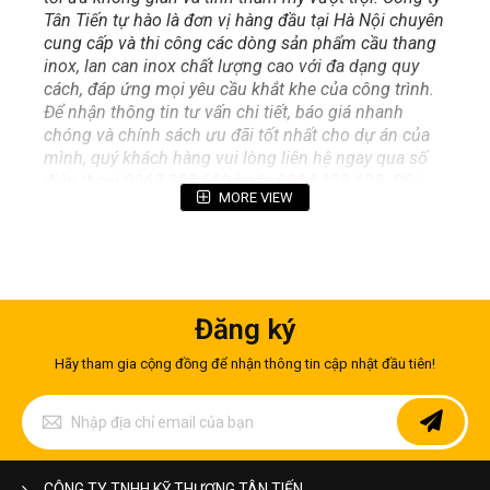
Tân Tiến tự hào là đơn vị hàng đầu tại Hà Nội chuyên
cung cấp và thi công các dòng sản phẩm cầu thang
inox, lan can inox chất lượng cao với đa dạng quy
cách, đáp ứng mọi yêu cầu khắt khe của công trình.
Để nhận thông tin tư vấn chi tiết, báo giá nhanh
chóng và chính sách ưu đãi tốt nhất cho dự án của
mình, quý khách hàng vui lòng liên hệ ngay qua số
điện thoại
0967 388 669
hoặc
0914 128 128
. Đội
MORE VIEW
ngũ chuyên viên của chúng tôi luôn sẵn sàng hỗ trợ
tư vấn 24/7!
Mục lục bài viết
Đăng ký
Giới thiệu tổng quan về cầu thang inox dây đàn
cao cấp
Hãy tham gia cộng đồng để nhận thông tin cập nhật đầu tiên!
Cấu tạo chi tiết và thông số kỹ thuật chuẩn của
cầu thang inox dây đàn
Đăng
ký
Phân tích sâu các ưu điểm nổi bật và ứng dụng
để
thực tế của cầu thang inox dây đàn
nhận
So sánh chi tiết cầu thang inox dây đàn với cầu
bản
CÔNG TY TNHH KỸ THƯƠNG TÂN TIẾN